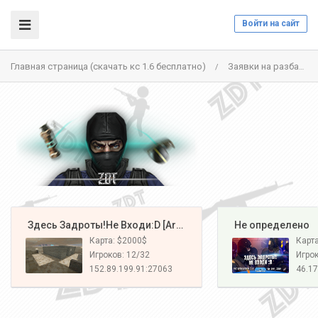
Войти на сайт
Главная страница (скачать кс 1.6 бесплатно)
Заявки на разбан
/
️ Здесь Задроты!Не Входи:D [Army#1]
️ Не определено
Карта: $2000$
Карт
Игроков: 12/32
Игрок
152.89.199.91:27063
46.17