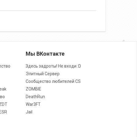
Мы ВКонтакте
ество
Здесь задроты! Не входи :D
Элитный Сервер
Сообщество любителей CS
eak
ZOMBIE
во
DeathRun
ZDT
War3FT
ESR
Jail