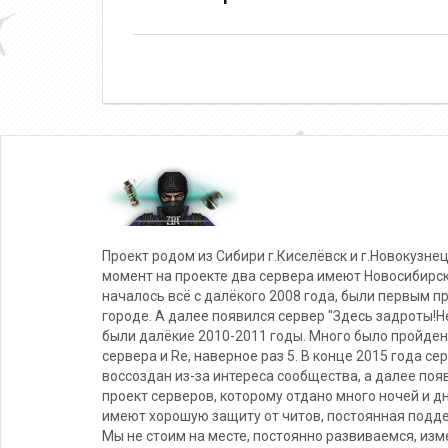
Проект родом из Сибири г.Киселёвск и г.Новокузнец
момент на проекте два сервера имеют Новосибирс
началось всё с далёкого 2008 года, были первым п
городе. А далее появился сервер "Здесь задроты!Не
были далёкие 2010-2011 годы. Много было пройден
сервера и Re, наверное раз 5. В конце 2015 года се
воссоздан из-за интереса сообщества, а далее поя
проект серверов, которому отдано много ночей и д
имеют хорошую защиту от читов, постоянная подде
Мы не стоим на месте, постоянно развиваемся, из