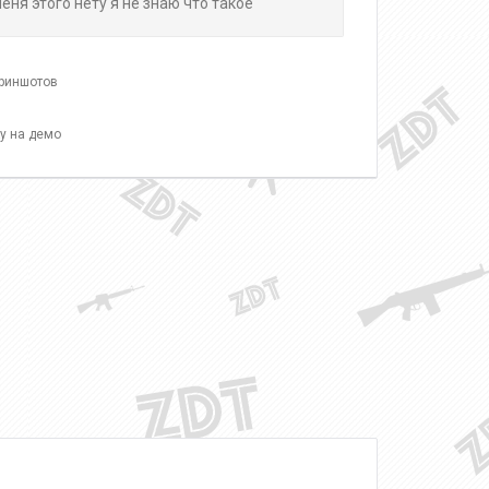
еня этого нету я не знаю что такое
криншотов
у на демо