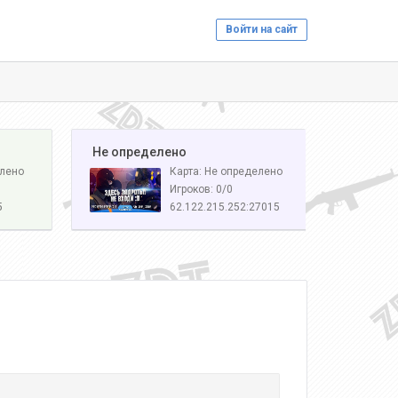
Войти на сайт
️ Не определено
елено
Карта: Не определено
Игроков: 0/0
5
62.122.215.252:27015