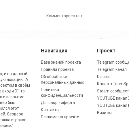
Комментариев нет
Навигация
Проект
База знаний проекта
Telegram сообщ
Правила проекта
Telegram канал
к, и на данный
Об обработке
Discord
кую локацию. А
персональных данных
Канал в TeamSp
роектом в своём
Политика
 входи:D", то
Steam сообщест
конфиденциальности
о и закрытие
YOUTUBE канал 
рвер был
Договор - оферта
YOUTUBE канал 
вился этот
Контакты
Визитка
ней. Сервера
Реклама на проекте
ржка игроков.
меняем/