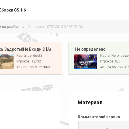
Сборки CS 1.6
и на разбан
Заявка от STEAM_0:0:20325406
/
️ Здесь Задроты!Не Входи:D [Army#1]
️ Не определено
Карта: de_dust2
Карта: Не опред
Игроков: 12/32
Игроков: 0/0
152.89.199.91:27063
46.174.55.7:2701
Материал
Комментарий игрока