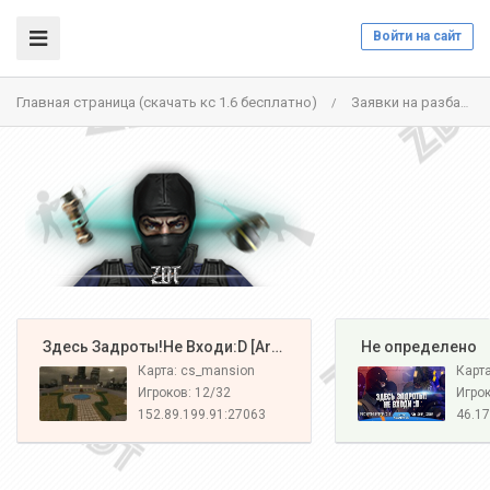
Войти на сайт
Главная страница (скачать кс 1.6 бесплатно)
Заявки на разбан
/
️ Здесь Задроты!Не Входи:D [Army#1]
️ Не определено
Карта: cs_mansion
Карт
Игроков: 12/32
Игрок
152.89.199.91:27063
46.17