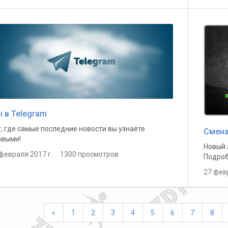
 в Telegram
, где самые последние новости вы узнаёте
Смена
рвыми!
Новый а
 февраля 2017 г 1300 просмотров
Подроб
27 фев
Назад
«
1
2
3
4
5
6
7
8