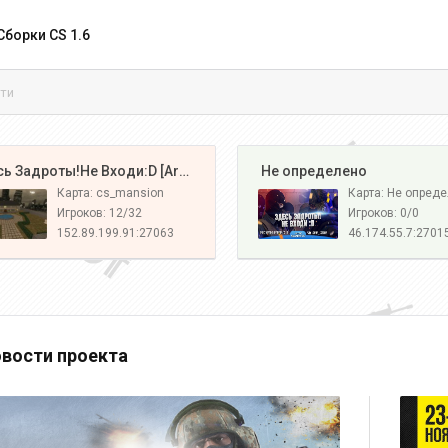
Сборки CS 1.6
ти
️ Здесь Задроты!Не Входи:D [Army#1]
️ Не определено
Карта: cs_mansion
Карта: Не опред
Игроков: 12/32
Игроков: 0/0
152.89.199.91:27063
46.174.55.7:2701
вости проекта