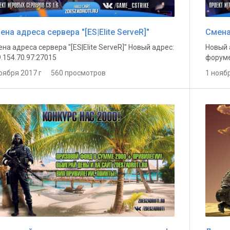
ена адреса сервера "[ES|Elite ServeR]"
Смена
на адреса сервера "[ES|Elite ServeR]" Новый адрес:
Новый 
.154.70.97:27015
форуме 
ноября 2017 г 560 просмотров
1 нояб