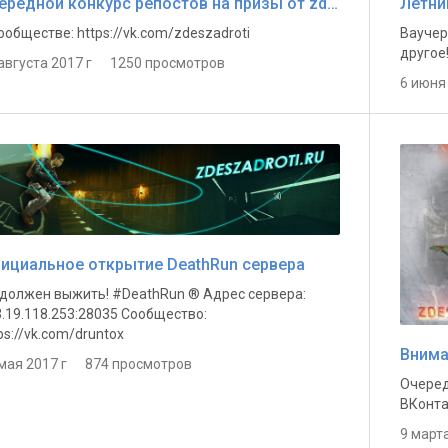
Очередной конкурс репостов на призы от zdeszadroti.ru
Летни
ообществе: https://vk.com/zdeszadroti
Ваучер
другое
августа 2017 г 1250 просмотров
6 июня
ициальное открытие DeathRun сервера
должен выжить! #DeathRun ® Адрес сервера:
.19.118.253:28035 Cообщество:
ps://vk.com/druntox
Внима
 мая 2017 г 874 просмотров
Очеред
ВКонта
9 март