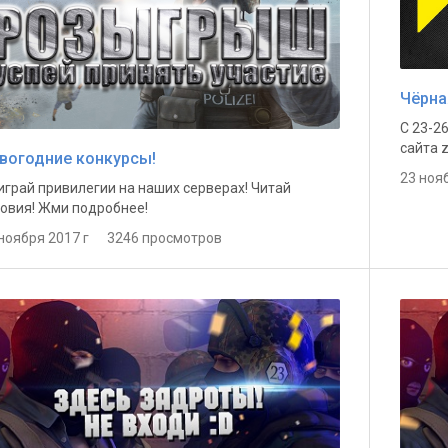
Чёрна
С 23-2
сайта 
вогодние конкурсы!
23 ноя
грай привилегии на наших серверах! Читай
овия! Жми подробнее!
 ноября 2017 г 3246 просмотров