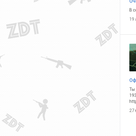
В с
19 
Оф
Ты 
193
htt
27