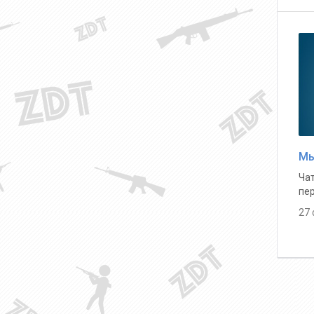
Мы
Чат
пе
27