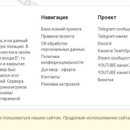
Навигация
Проект
База знаний проекта
Telegram сообщ
Правила проекта
Telegram канал
к, и на данный
Об обработке
Discord
кую локацию. А
персональных данных
Канал в TeamSp
роектом в своём
Политика
 входи:D", то
Steam сообщест
конфиденциальности
о и закрытие
YOUTUBE канал 
рвер был
Договор - оферта
YOUTUBE канал 
вился этот
Контакты
Визитка
ней. Сервера
Реклама на проекте
ржка игроков.
меняем/
стараемся!
щены
Работает на
GameCMS
е пользоваться нашим сайтом. Продолжая использование сайта