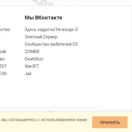
Мы ВКонтакте
ество
Здесь задроты! Не входи :D
Элитный Сервер
Сообщество любителей CS
eak
ZOMBIE
во
DeathRun
ZDT
War3FT
ESR
Jail
, вы соглашаетесь c использованием нами
ПРИНЯТЬ