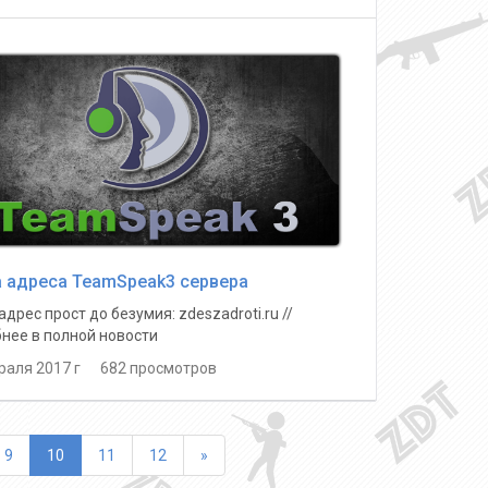
 адреса TeamSpeak3 сервера
дрес прост до безумия: zdeszadroti.ru //
нее в полной новости
раля 2017 г 682 просмотров
Вперед
9
10
11
12
»