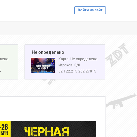
Войти на сайт
️ Не определено
елено
Карта: Не определено
Игроков: 0/0
5
62.122.215.252:27015