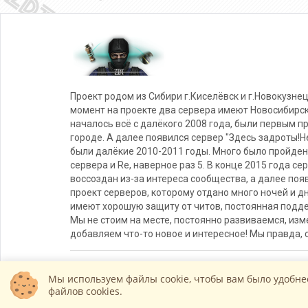
Проект родом из Сибири г.Киселёвск и г.Новокузнец
момент на проекте два сервера имеют Новосибирс
началось всё с далёкого 2008 года, были первым п
городе. А далее появился сервер "Здесь задроты!Не
были далёкие 2010-2011 годы. Много было пройден
сервера и Re, наверное раз 5. В конце 2015 года се
воссоздан из-за интереса сообщества, а далее поя
проект серверов, которому отдано много ночей и д
имеют хорошую защиту от читов, постоянная подде
Мы не стоим на месте, постоянно развиваемся, из
добавляем что-то новое и интересное! Мы правда, 
Лучшие сервера Counter - Strike
© Все права защи
Мы используем файлы cookie, чтобы вам было удобне
файлов cookies.