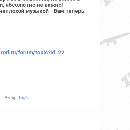
нки, абсолютно не важно!
 неплохой музыкой - Вам теперь
roti.ru/forum/topic?id=22
т
Автор:
Tox1c