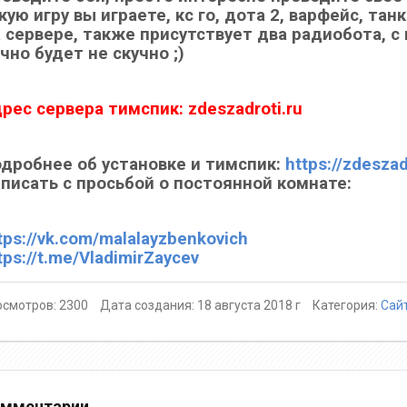
кую игру вы играете, кс го, дота 2, варфейс, та
 сервере, также присутствует два радиобота, с
чно будет не скучно ;)
рес сервера тимспик: zdeszadroti.ru
дробнее об установке и тимспик:
https://zdeszad
писать с просьбой о постоянной комнате:
tps://vk.com/malalayzbenkovich
tps://t.me/VladimirZaycev
смотров: 2300
Дата создания: 18 августа 2018 г
Категория:
Сай
мментарии