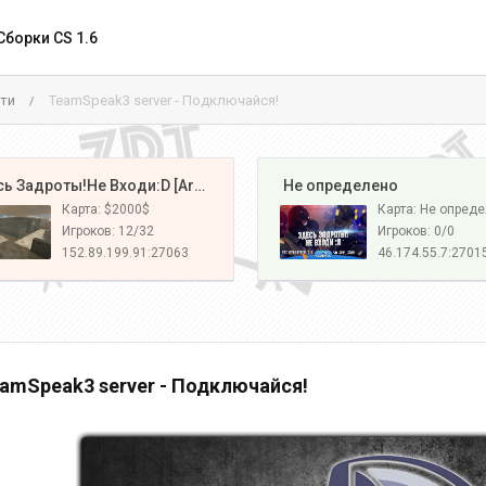
Сборки CS 1.6
ти
TeamSpeak3 server - Подключайся!
/
️ Здесь Задроты!Не Входи:D [Army#1]
️ Не определено
Карта: $2000$
Карта: Не опред
Игроков: 12/32
Игроков: 0/0
152.89.199.91:27063
46.174.55.7:2701
amSpeak3 server - Подключайся!