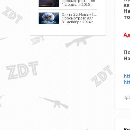
Просмотров: 1155
ка
1 февраля 2025 г
На
Опять 25. Новый Год
то
Просмотров: 937
31 декабря 2024 г
Ад
По
На
ht
ht
Про
Ко