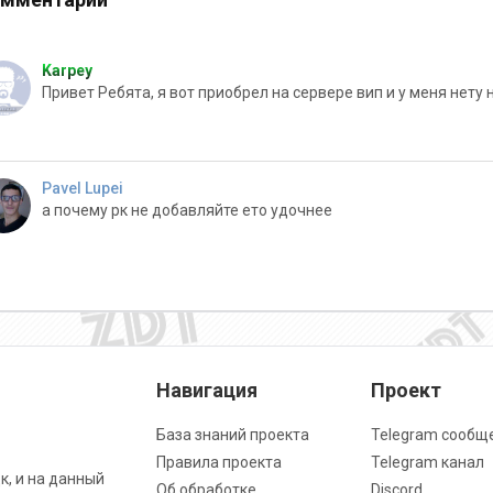
Karpey
Привет Ребята, я вот приобрел на сервере вип и у меня нету
Pavel Lupei
а почему рк не добавляйте ето удочнее
Навигация
Проект
База знаний проекта
Telegram сообщ
Правила проекта
Telegram канал
к, и на данный
Об обработке
Discord