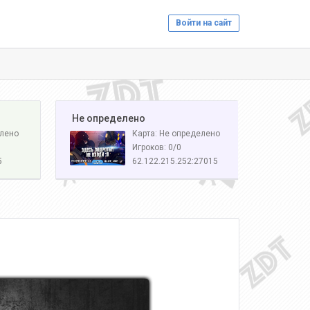
Войти на сайт
️ Не определено
елено
Карта: Не определено
Игроков: 0/0
5
62.122.215.252:27015