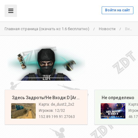
Войти на сайт
Главная страница (скачать кс 1.6 бесплатно)
Новости
Вип привилегия на праздники и Бонус 50%
/
/
️ Здесь Задроты!Не Входи:D [Army#1]
️ Не определено
Карта: de_dust2_2x2
Карт
Игроков: 12/32
Игрок
152.89.199.91:27063
46.17