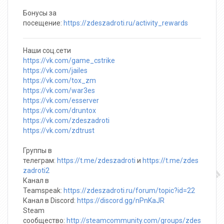
Бонусы за
посещение:
https://zdeszadroti.ru/activity_rewards
Наши соц.сети
https://vk.com/game_cstrike
https://vk.com/jailes
https://vk.com/tox_zm
https://vk.com/war3es
https://vk.com/esserver
https://vk.com/druntox
https://vk.com/zdeszadroti
https://vk.com/zdtrust
Группы в
телеграм:
https://t.me/zdeszadroti
и
https://t.me/zdes
zadroti2
Канал в
Teamspeak:
https://zdeszadroti.ru/forum/topic?id=22
Канал в Discord:
https://discord.gg/nPnKaJR
Steam
сообщество:
http://steamcommunity.com/groups/zdes