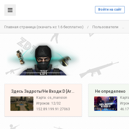
Войти на сайт
Главная страница (скачать кс 1.6 бесплатно)
Пользователи
/
/
️ Здесь Задроты!Не Входи:D [Army#1]
️ Не определено
Карта: cs_mansion
Карт
Игроков: 12/32
Игрок
152.89.199.91:27063
46.17