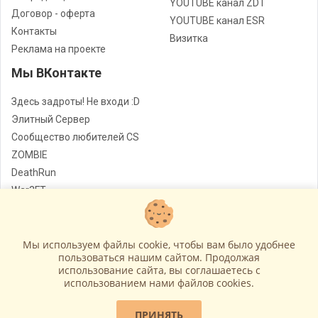
YOUTUBE канал ZDT
Договор - оферта
YOUTUBE канал ESR
Контакты
Визитка
Реклама на проекте
Мы ВКонтакте
Здесь задроты! Не входи :D
Элитный Сервер
Сообщество любителей CS
ZOMBIE
DeathRun
War3FT
Jail
Мы используем файлы cookie, чтобы вам было удобнее
Лучшие сервера Counter - Strike
© Все права защищены
пользоваться нашим сайтом. Продолжая
использование сайта, вы соглашаетесь c
Работает на
GameCMS
использованием нами файлов cookies.
ПРИНЯТЬ