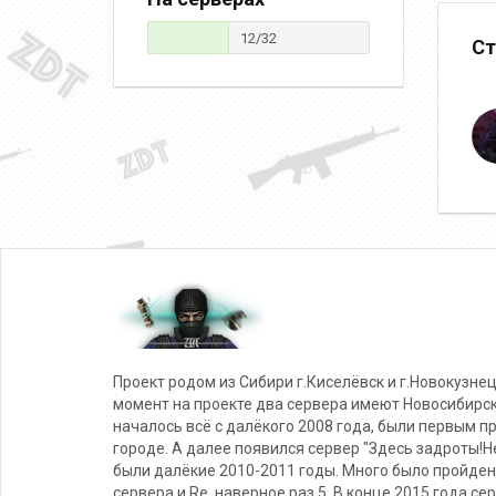
12/32
Ст
Проект родом из Сибири г.Киселёвск и г.Новокузнец
момент на проекте два сервера имеют Новосибирс
началось всё с далёкого 2008 года, были первым п
городе. А далее появился сервер "Здесь задроты!Не
были далёкие 2010-2011 годы. Много было пройден
сервера и Re, наверное раз 5. В конце 2015 года се