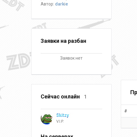
Автор:
darkie
Заявки на разбан
Заявок нет
Пр
Сейчас онлайн
1
#
Skitzy
V.I.P.
На серверах