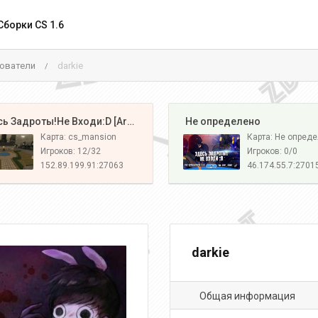
Сборки CS 1.6
ователи
darkie
/
️ Здесь Задроты!Не Входи:D [Army#1]
️ Не определено
Карта: cs_mansion
Карта: Не опред
Игроков: 12/32
Игроков: 0/0
152.89.199.91:27063
46.174.55.7:2701
darkie
Общая информация