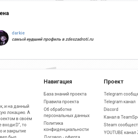
ена
darkie
самый
худший
профиль в zdeszadroti.ru
Навигация
Проект
База знаний проекта
Telegram сообщ
Правила проекта
Telegram канал
к, и на данный
Об обработке
Discord
кую локацию. А
персональных данных
Канал в TeamSp
роектом в своём
Политика
 входи:D", то
Steam сообщест
конфиденциальности
о и закрытие
YOUTUBE канал 
рвер был
Договор - оферта