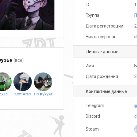
ID
1
Группа
П
Дата регистрации
2
Ник на сервере
s
Личные данные
узья
[все]
Имя
Дата рождения
3
Контактные данные
ox1c
Kott Arab
Hp Kykyxa
Telegram
@
Discord
d
Steam