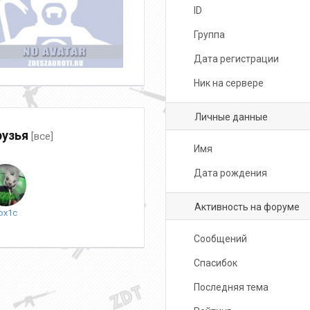
ID
Группа
Дата регистрации
Ник на сервере
Личные данные
узья
[все]
Имя
Дата рождения
Активность на форуме
ox1c
Сообщений
Спасибок
Последняя тема