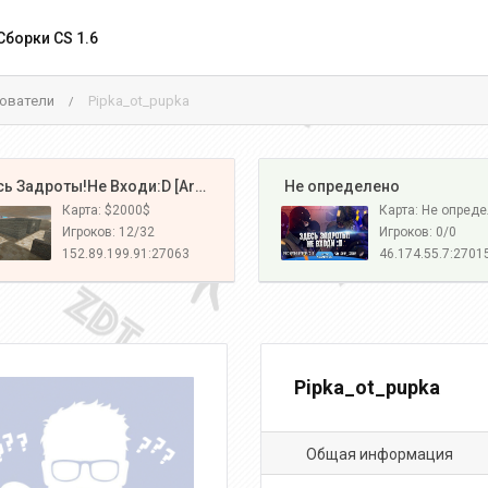
Сборки CS 1.6
ователи
Pipka_ot_pupka
/
️ Здесь Задроты!Не Входи:D [Army#1]
️ Не определено
Карта: $2000$
Карта: Не опред
Игроков: 12/32
Игроков: 0/0
152.89.199.91:27063
46.174.55.7:2701
Pipka_ot_pupka
Общая информация