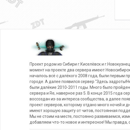
Проект родом из Сибири г.Киселёвск и г.Новокузнец
момент на проекте два сервера имеют Новосибирс
началось всё с далёкого 2008 года, были первым п
городе. А далее появился сервер "Здесь задроты!Не
были далёкие 2010-2011 годы. Много было пройден
сервера и Re, наверное раз 5. В конце 2015 года се
воссоздан из-за интереса сообщества, а далее поя
проект серверов, которому отдано много ночей и д
имеют хорошую защиту от читов, постоянная подде
Мы не стоим на месте, постоянно развиваемся, из
добавляем что-то новое и интересное! Мы правда, 