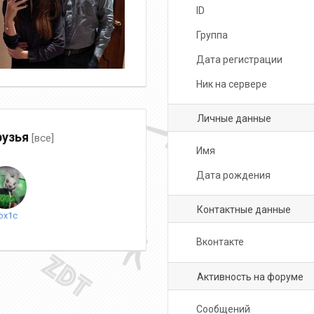
ID
Группа
Дата регистрации
Ник на сервере
Личные данные
узья
[все]
Имя
Дата рождения
Контактные данные
ox1c
Вконтакте
Активность на форуме
Сообщений