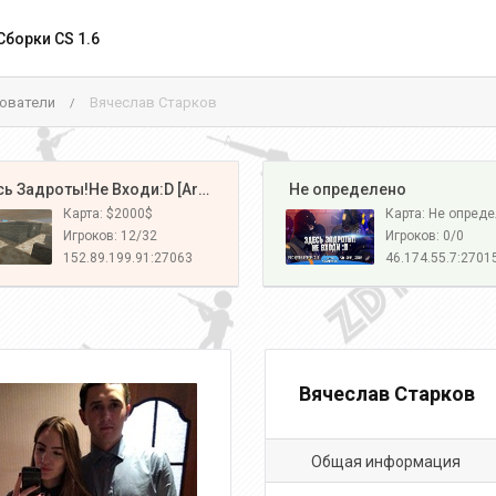
Сборки CS 1.6
ователи
Вячеслав Старков
/
️ Здесь Задроты!Не Входи:D [Army#1]
️ Не определено
Карта: $2000$
Карта: Не опред
Игроков: 12/32
Игроков: 0/0
152.89.199.91:27063
46.174.55.7:2701
Вячеслав Старков
Общая информация