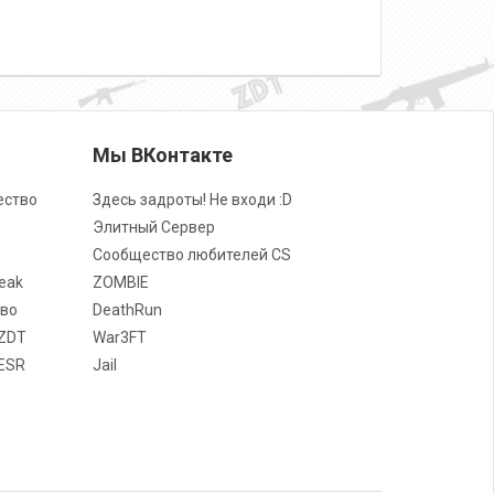
о
Мы ВКонтакте
ество
Здесь задроты! Не входи :D
Элитный Сервер
Сообщество любителей CS
eak
ZOMBIE
во
DeathRun
ZDT
War3FT
ESR
Jail