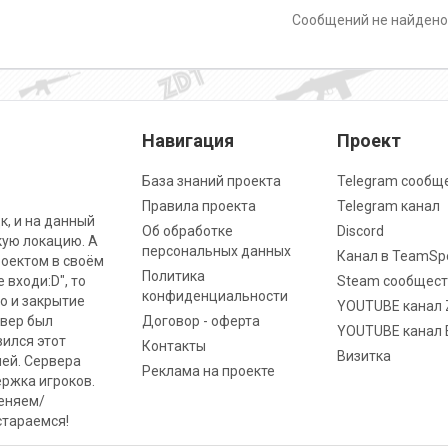
Сообщений не найден
Навигация
Проект
База знаний проекта
Telegram сообщ
Правила проекта
Telegram канал
к, и на данный
Об обработке
Discord
кую локацию. А
персональных данных
Канал в TeamSp
роектом в своём
Политика
 входи:D", то
Steam сообщест
конфиденциальности
о и закрытие
YOUTUBE канал 
рвер был
Договор - оферта
YOUTUBE канал 
вился этот
Контакты
Визитка
ней. Сервера
Реклама на проекте
ржка игроков.
меняем/
стараемся!