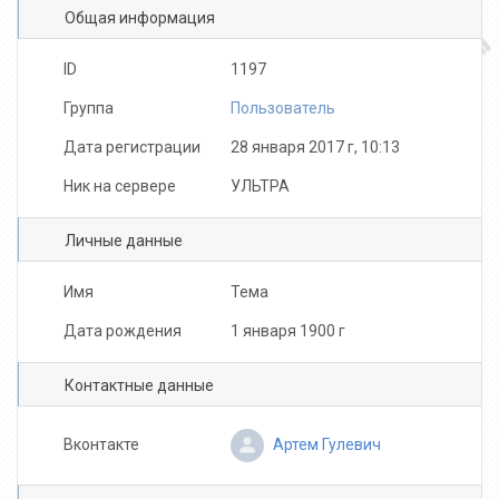
Общая информация
Sergo38RUS
SparJa
fast_zoom
ID
1197
Группа
Пользователь
Дата регистрации
28 января 2017 г, 10:13
Ник на сервере
УЛЬТРА
Dmitriu Ykovlev
mo9_sterva
МЯУКАЛА
Личные данные
Имя
Тема
Дата рождения
1 января 1900 г
Яна Добровольская
aloE
SK.Face
Контактные данные
Артем Гулевич
Вконтакте
BOTGODYouYkrop
111111111111111
c0dy_97