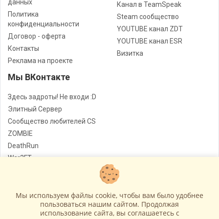
данных
Канал в TeamSpeak
Политика
Steam сообщество
конфиденциальности
YOUTUBE канал ZDT
Договор - оферта
YOUTUBE канал ESR
Контакты
Визитка
Реклама на проекте
Мы ВКонтакте
Здесь задроты! Не входи :D
Элитный Сервер
Сообщество любителей CS
ZOMBIE
DeathRun
War3FT
Jail
Мы используем файлы cookie, чтобы вам было удобнее
Лучшие сервера Counter - Strike
© Все права защищены
пользоваться нашим сайтом. Продолжая
использование сайта, вы соглашаетесь c
Работает на
GameCMS