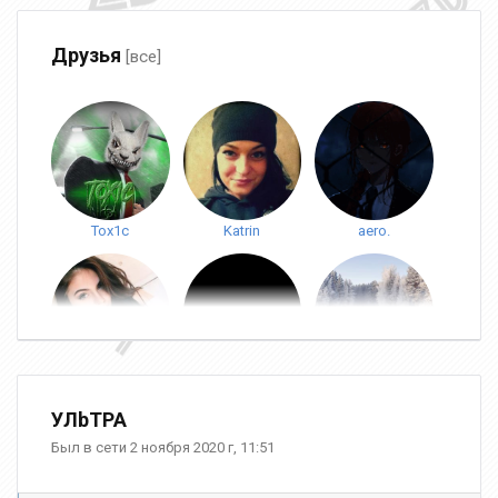
Друзья
[все]
Tox1c
Katrin
aero.
Юлия Фролова
LeegdhWFXSSProbe
SonGoku
УЛbТРА
Был в сети 2 ноября 2020 г, 11:51