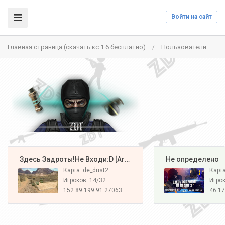
Войти на сайт
Главная страница (скачать кс 1.6 бесплатно)
Пользователи
/
/
️ Здесь Задроты!Не Входи:D [Army#1]
️ Не определено
Карта: de_dust2
Карт
Игроков: 14/32
Игрок
152.89.199.91:27063
46.17