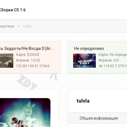
Сборки CS 1.6
ователи
tulvla
/
️ Здесь Задроты!Не Входи:D [Army#1]
️ Не определено
Карта: $2000$
Карта: Не опред
Игроков: 12/32
Игроков: 0/0
152.89.199.91:27063
46.174.55.7:2701
tulvla
Общая информация