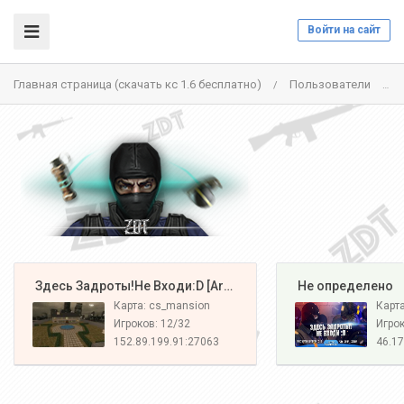
Войти на сайт
Главная страница (скачать кс 1.6 бесплатно)
Пользователи
/
/
️ Здесь Задроты!Не Входи:D [Army#1]
️ Не определено
Карта: cs_mansion
Карт
Игроков: 12/32
Игрок
152.89.199.91:27063
46.17