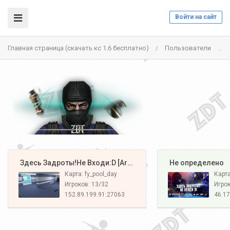
Войти на сайт
Главная страница (скачать кс 1.6 бесплатно)
Пользователи
/
/
️ Здесь Задроты!Не Входи:D [Army#1]
️ Не определено
Карта: fy_pool_day
Карт
Игроков: 13/32
Игрок
152.89.199.91:27063
46.17