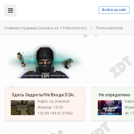
Войти на сайт
Главная страница (скачать кс 1.6 бесплатно)
Пользователи
/
/
️ Здесь Задроты!Не Входи:D [Army#1]
️ Не определено
Карта: cs_mansion
Карт
Игроков: 13/32
Игрок
152.89.199.91:27063
46.17