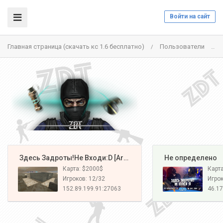
Войти на сайт
Главная страница (скачать кс 1.6 бесплатно)
Пользователи
/
/
️ Здесь Задроты!Не Входи:D [Army#1]
️ Не определено
Карта: $2000$
Карт
Игроков: 12/32
Игрок
152.89.199.91:27063
46.17