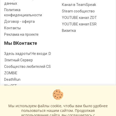
данных
Канал в TeamSpeak
Политика
Steam сообщество
конфиденциальности
YOUTUBE канал ZDT
Договор - оферта
YOUTUBE канал ESR
Контакты
Визитка
Реклама на проекте
Мы ВКонтакте
Здесь задроты! Не входи :D
Элитный Сервер
Сообщество любителей CS
ZOMBIE
DeathRun
War3FT
Jail
Мы используем файлы cookie, чтобы вам было удобнее
Лучшие сервера Counter - Strike
© Все права защищены
пользоваться нашим сайтом. Продолжая
использование сайта, вы соглашаетесь c