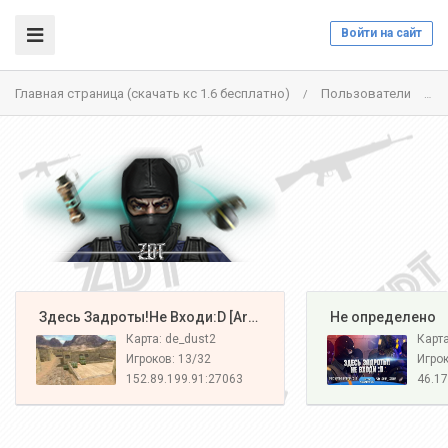
Войти на сайт
Главная страница (скачать кс 1.6 бесплатно)
Пользователи
/
/
️ Здесь Задроты!Не Входи:D [Army#1]
️ Не определено
Карта: de_dust2
Карт
Игроков: 13/32
Игрок
152.89.199.91:27063
46.17