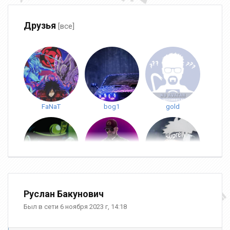
Друзья
[все]
FaNaT
bog1
gold
Сталончик
SnikerS
Kott Arab
Руслан Бакунович
Был в сети 6 ноября 2023 г, 14:18