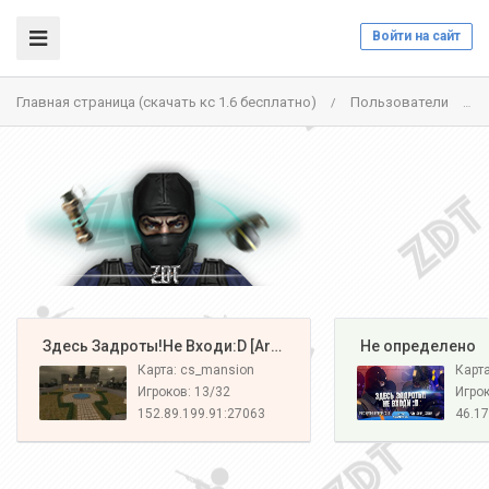
Войти на сайт
Главная страница (скачать кс 1.6 бесплатно)
Пользователи
/
/
️ Здесь Задроты!Не Входи:D [Army#1]
️ Не определено
Карта: cs_mansion
Карт
Игроков: 13/32
Игрок
152.89.199.91:27063
46.17