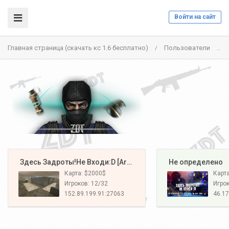
Войти на сайт
Главная страница (скачать кс 1.6 бесплатно)
Пользователи
/
/
️ Здесь Задроты!Не Входи:D [Army#1]
️ Не определено
Карта: $2000$
Карт
Игроков: 12/32
Игрок
152.89.199.91:27063
46.17