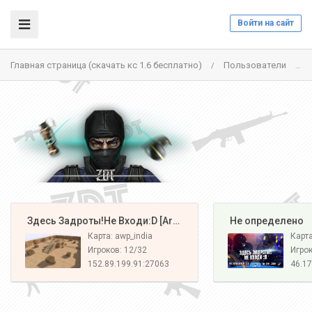
Войти на сайт
Главная страница (скачать кс 1.6 бесплатно)
Пользователи
/
/
️ Здесь Задроты!Не Входи:D [Army#1]
️ Не определено
Карта: awp_india
Карт
Игроков: 12/32
Игрок
152.89.199.91:27063
46.17