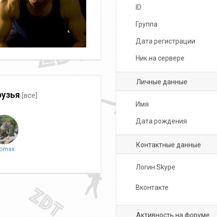
ID
Группа
Дата регистрации
Ник на сервере
Личные данные
узья
[все]
Имя
Дата рождения
Контактные данные
romax
Логин Skype
Вконтакте
Активность на форуме