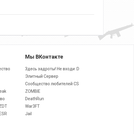
о
Мы ВКонтакте
ество
Здесь задроты! Не входи :D
Элитный Сервер
Сообщество любителей CS
eak
ZOMBIE
во
DeathRun
ZDT
War3FT
ESR
Jail