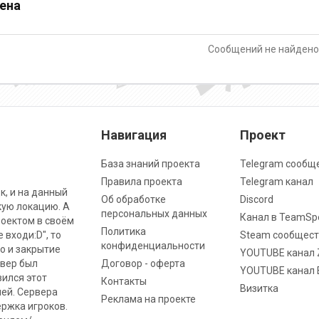
ена
Сообщений не найден
Навигация
Проект
База знаний проекта
Telegram сообщ
Правила проекта
Telegram канал
к, и на данный
Об обработке
Discord
кую локацию. А
персональных данных
Канал в TeamSp
роектом в своём
Политика
 входи:D", то
Steam сообщест
конфиденциальности
о и закрытие
YOUTUBE канал 
рвер был
Договор - оферта
YOUTUBE канал 
вился этот
Контакты
Визитка
ней. Сервера
Реклама на проекте
ржка игроков.