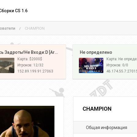
Сборки CS 1.6
ователи
CHAMPION
/
️ Здесь Задроты!Не Входи:D [Army#1]
️ Не определено
Карта: $2000$
Карта: Не опред
Игроков: 12/32
Игроков: 0/0
152.89.199.91:27063
46.174.55.7:2701
CHAMPION
Общая информация