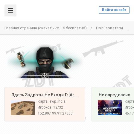
Войти на сайт
Главная страница (скачать кс 1.6 бесплатно)
Пользователи
/
/
️ Здесь Задроты!Не Входи:D [Army#1]
️ Не определено
Карта: awp_india
Карт
Игроков: 12/32
Игрок
152.89.199.91:27063
46.17