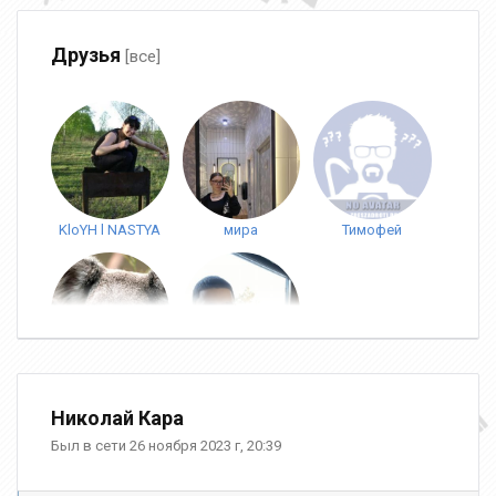
Друзья
[все]
KloYH l NASTYA
мира
Тимофей
Fucked
IgorEK_763
Николай Кара
Был в сети 26 ноября 2023 г, 20:39