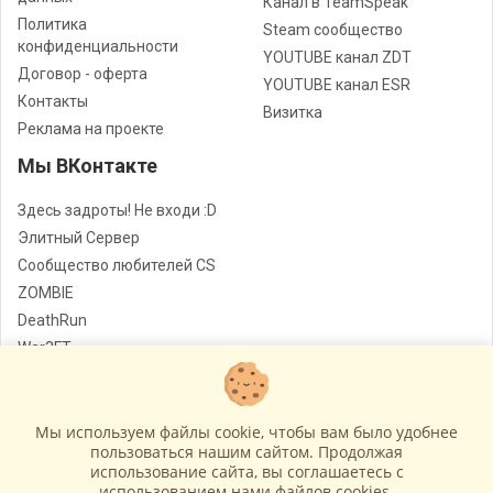
Канал в TeamSpeak
Политика
Steam сообщество
конфиденциальности
YOUTUBE канал ZDT
Договор - оферта
YOUTUBE канал ESR
Контакты
Визитка
Реклама на проекте
Мы ВКонтакте
Здесь задроты! Не входи :D
Элитный Сервер
Сообщество любителей CS
ZOMBIE
DeathRun
War3FT
Jail
Мы используем файлы cookie, чтобы вам было удобнее
Лучшие сервера Counter - Strike
© Все права защищены
пользоваться нашим сайтом. Продолжая
использование сайта, вы соглашаетесь c
Работает на
GameCMS
использованием нами файлов cookies.