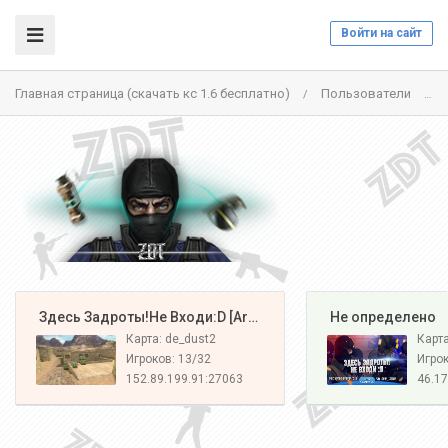
Войти на сайт
Главная страница (скачать кс 1.6 бесплатно)
Пользователи
/
/
️ Здесь Задроты!Не Входи:D [Army#1]
️ Не определено
Карта: de_dust2
Карт
Игроков: 13/32
Игрок
152.89.199.91:27063
46.17