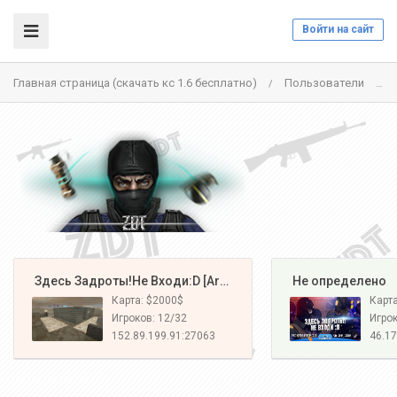
Войти на сайт
Главная страница (скачать кс 1.6 бесплатно)
Пользователи
/
/
️ Здесь Задроты!Не Входи:D [Army#1]
️ Не определено
Карта: $2000$
Карт
Игроков: 12/32
Игрок
152.89.199.91:27063
46.17