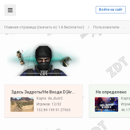
Войти на сайт
Главная страница (скачать кс 1.6 бесплатно)
Пользователи
/
/
️ Здесь Задроты!Не Входи:D [Army#1]
️ Не определено
Карта: de_dust2
Карт
Игроков: 12/32
Игрок
152.89.199.91:27063
46.17