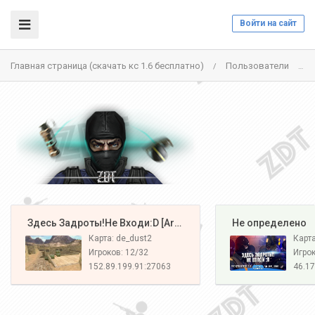
Войти на сайт
Главная страница (скачать кс 1.6 бесплатно)
Пользователи
/
/
️ Здесь Задроты!Не Входи:D [Army#1]
️ Не определено
Карта: de_dust2
Карт
Игроков: 12/32
Игрок
152.89.199.91:27063
46.17