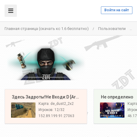
Войти на сайт
Главная страница (скачать кс 1.6 бесплатно)
Пользователи
/
/
️ Здесь Задроты!Не Входи:D [Army#1]
️ Не определено
Карта: de_dust2_2x2
Карт
Игроков: 12/32
Игрок
152.89.199.91:27063
46.17