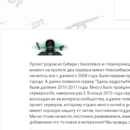
Проект родом из Сибири г.Киселёвск и г.Новокузнец
момент на проекте два сервера имеют Новосибирс
началось всё с далёкого 2008 года, были первым п
городе. А далее появился сервер "Здесь задроты!Не
были далёкие 2010-2011 годы. Много было пройден
сервера и Re, наверное раз 5. В конце 2015 года се
воссоздан из-за интереса сообщества, а далее поя
проект серверов, которому отдано много ночей и д
имеют хорошую защиту от читов, постоянная подде
Мы не стоим на месте, постоянно развиваемся, из
добавляем что-то новое и интересное! Мы правда, 