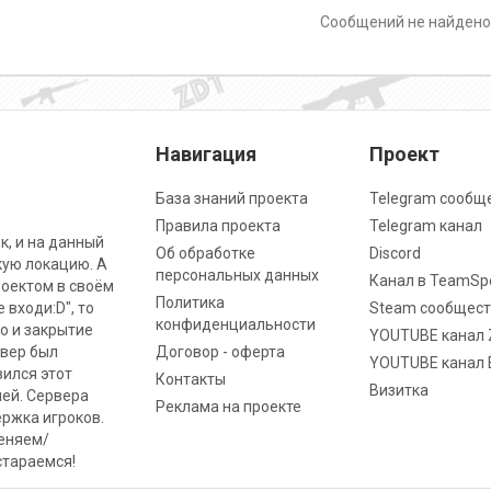
Сообщений не найден
Навигация
Проект
База знаний проекта
Telegram сообщ
Правила проекта
Telegram канал
к, и на данный
Об обработке
Discord
кую локацию. А
персональных данных
Канал в TeamSp
роектом в своём
Политика
 входи:D", то
Steam сообщест
конфиденциальности
о и закрытие
YOUTUBE канал 
рвер был
Договор - оферта
YOUTUBE канал 
вился этот
Контакты
Визитка
ней. Сервера
Реклама на проекте
ржка игроков.
меняем/
стараемся!