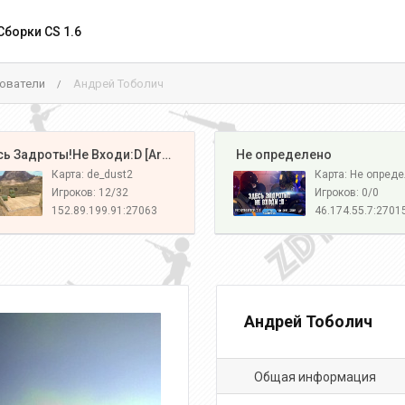
Сборки CS 1.6
ователи
Андрей Тоболич
/
️ Здесь Задроты!Не Входи:D [Army#1]
️ Не определено
Карта: de_dust2
Карта: Не опред
Игроков: 12/32
Игроков: 0/0
152.89.199.91:27063
46.174.55.7:2701
Андрей Тоболич
Общая информация