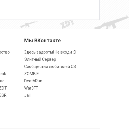
о
Мы ВКонтакте
ество
Здесь задроты! Не входи :D
Элитный Сервер
Сообщество любителей CS
eak
ZOMBIE
во
DeathRun
ZDT
War3FT
ESR
Jail