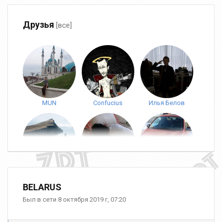
Друзья
[все]
MUN
Confucius
Илья Белов
Хатико
Марик Маркелов
CLE_m9IcOpy6
BELARUS
Был в сети 8 октября 2019 г, 07:20