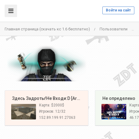
Войти на сайт
Главная страница (скачать кс 1.6 бесплатно)
Пользователи
/
/
️ Здесь Задроты!Не Входи:D [Army#1]
️ Не определено
Карта: $2000$
Карт
Игроков: 12/32
Игрок
152.89.199.91:27063
46.17