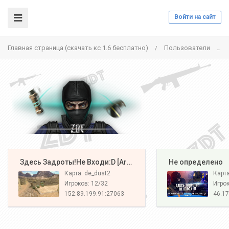
Войти на сайт
Главная страница (скачать кс 1.6 бесплатно)
Пользователи
/
/
️ Здесь Задроты!Не Входи:D [Army#1]
️ Не определено
Карта: de_dust2
Карт
Игроков: 12/32
Игрок
152.89.199.91:27063
46.17