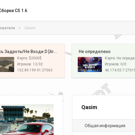
Сборки CS 1.6
ователи
Qasim
/
️ Здесь Задроты!Не Входи:D [Army#1]
️ Не определено
Карта: $2000$
Карта: Не опред
Игроков: 12/32
Игроков: 0/0
152.89.199.91:27063
46.174.55.7:2701
Qasim
Общая информация