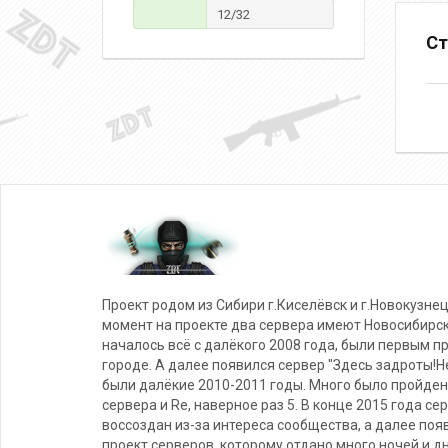
12/32
Ст
Проект родом из Сибири г.Киселёвск и г.Новокузнец
момент на проекте два сервера имеют Новосибирс
началось всё с далёкого 2008 года, были первым п
городе. А далее появился сервер "Здесь задроты!Не
были далёкие 2010-2011 годы. Много было пройден
сервера и Re, наверное раз 5. В конце 2015 года се
воссоздан из-за интереса сообщества, а далее поя
проект серверов, которому отдано много ночей и д