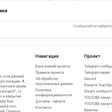
ена
Сообщений не найден
Навигация
Проект
База знаний проекта
Telegram сообщ
Правила проекта
Telegram канал
к, и на данный
Об обработке
Discord
кую локацию. А
персональных данных
Канал в TeamSp
роектом в своём
Политика
 входи:D", то
Steam сообщест
конфиденциальности
о и закрытие
YOUTUBE канал 
рвер был
Договор - оферта
YOUTUBE канал 
вился этот
Контакты
Визитка
ней. Сервера