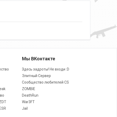
о
Мы ВКонтакте
ество
Здесь задроты! Не входи :D
Элитный Сервер
Сообщество любителей CS
eak
ZOMBIE
во
DeathRun
ZDT
War3FT
ESR
Jail