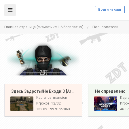
Войти на сайт
Главная страница (скачать кс 1.6 бесплатно)
Пользователи
a
/
/
️ Здесь Задроты!Не Входи:D [Army#1]
️ Не определено
Карта: cs_mansion
Карт
Игроков: 12/32
Игрок
152.89.199.91:27063
46.17