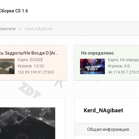
Сборки CS 1.6
ователи
Kerd_NAgibaet
/
️ Здесь Задроты!Не Входи:D [Army#1]
️ Не определено
Карта: $2000$
Карта: Не опред
Игроков: 12/32
Игроков: 0/0
152.89.199.91:27063
46.174.55.7:2701
Kerd_NAgibaet
Общая информация