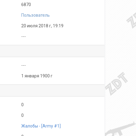
6870
Пользователь
20 июля 2018 г, 19:19
---
---
1 января 1900 г
0
0
Жалобы - [Army #1]