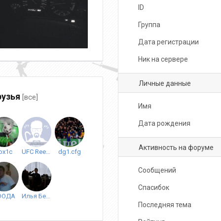
ID
Группа
Дата регистрации
Ник на сервере
Личные данные
узья
[все]
Имя
Дата рождения
Активность на форуме
ox1c
UFC Reebok
dg1.cfg
Сообщений
Спасибок
ООДА
Илья Белов
Последняя тема