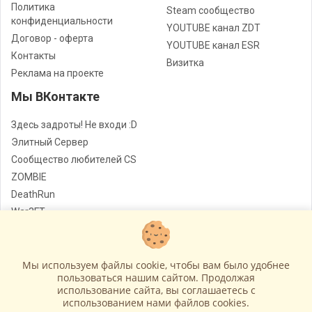
Политика
Steam сообщество
конфиденциальности
YOUTUBE канал ZDT
Договор - оферта
YOUTUBE канал ESR
Контакты
Визитка
Реклама на проекте
Мы ВКонтакте
Здесь задроты! Не входи :D
Элитный Сервер
Сообщество любителей CS
ZOMBIE
DeathRun
War3FT
Jail
Мы используем файлы cookie, чтобы вам было удобнее
Лучшие сервера Counter - Strike
© Все права защищены
пользоваться нашим сайтом. Продолжая
использование сайта, вы соглашаетесь c
Работает на
GameCMS
использованием нами файлов cookies.