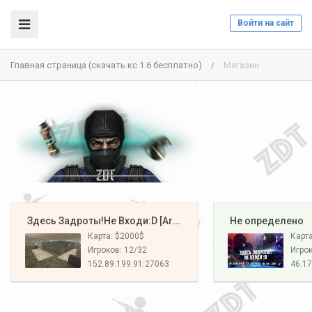
Войти на сайт
Главная страница (скачать кс 1.6 бесплатно)
Магазин
/
️ Здесь Задроты!Не Входи:D [Army#1]
️ Не определено
Карта: $2000$
Карт
Игроков: 12/32
Игрок
152.89.199.91:27063
46.17