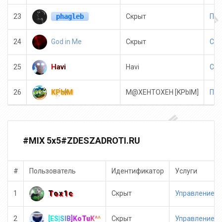
phagleb
23
Скрыт
Пол
God in Me
24
Скрыт
Суп
Havi
25
Havi
Смо
KPblM
26
M@XEHTOXEH [KPblM]
Пол
#MIX 5x5#ZDESZADROTI.RU
#
Пользователь
Идентификатор
Услуги
Tox1c
1
Скрыт
Управление и
[ES|SIB]KoTuK^^
2
Скрыт
Управление и