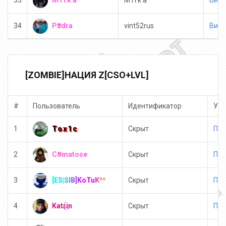
33
M i l k a
Вип 
Pudra
34
vint52rus
Вип 
️ [ZOMBIE]НАЦИЯ Z[CSO+LVL]
#
Пользователь
Идентификатор
Усл
Tox1c
1
Скрыт
Пол
Comatose
2
Скрыт
Пол
[ES|SIB]KoTuK^^
3
Скрыт
Пол
Katrin
4
Скрыт
Пол