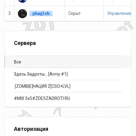
phagleb
3
Скрыт
Управление и
Сервера
Все
Здесь Задроты....[Army #1]
️ [ZOMBIE]НАЦИЯ Z[CSO+LVL]
#MIX 5x5#ZDESZADROTI.RU
Авторизация