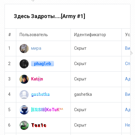
Здесь Задроты....[Army #1]
#
Пользователь
Идентификатор
Услу
мира
1
Скрыт
Вип 
phagleb
2
Скрыт
Спонс
Katrin
3
Скрыт
Адми
gashetka
4
gashetka
Вип 
[ES|SIB]KoTuK^^
5
Скрыт
Адми
Tox1c
6
Скрыт
Неиз