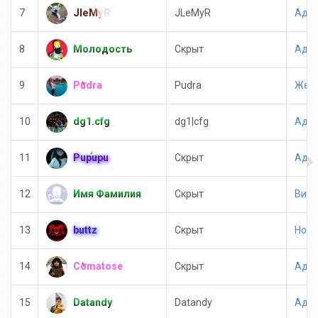
JIeMyR
7
JLeMyR
Адми
Молодость
8
Скрыт
Адми
Pudra
9
Pudra
Женс
dg1.cfg
10
dg1|cfg
Адми
Pupupu
11
Скрыт
Адми
Имя Фамилия
12
Скрыт
Вип 
buttz
13
Скрыт
Нож 
Comatose
14
Скрыт
Адми
Datandy
15
Datandy
Адми