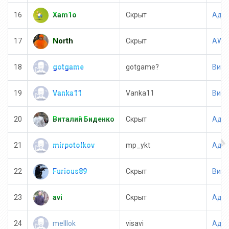
Xam1o
16
Скрыт
Адми
North
17
Скрыт
AWP 
gotgame
18
gotgame?
Вип 
Vanka11
19
Vanka11
Вип 
Виталий Биденко
20
Скрыт
Адми
mirpotolkov
21
mp_ykt
Адми
Furious89
22
Скрыт
Вип 
avi
23
Скрыт
Адми
melllok
24
visavi
Адми