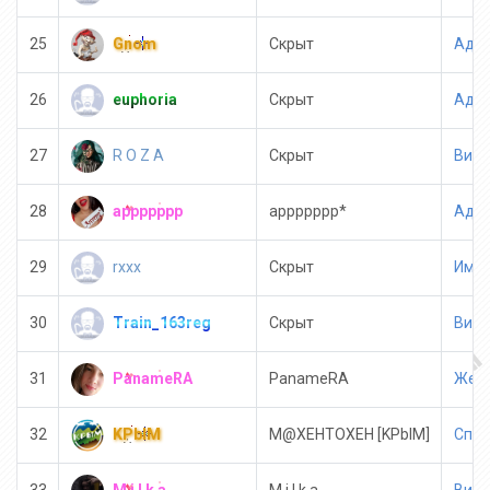
Gnom
25
Скрыт
Адми
euphoria
26
Скрыт
Адми
R O Z A
27
Скрыт
Вип 
appppppp
28
appppppp*
Адми
rxxx
29
Скрыт
Имму
Train_163reg
30
Скрыт
Вип 
PanameRA
31
PanameRA
Женс
KPblM
32
M@XEHTOXEH [KPblM]
Спонс
M i l k a