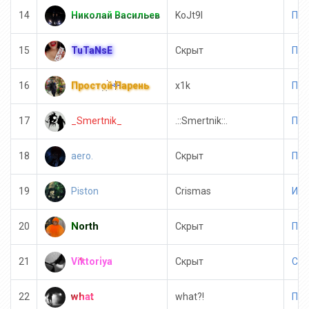
Николай Васильев
14
KoJt9l
Пол
TuTaNsE
15
Скрыт
Пол
Простой Парень
16
x1k
Пол
_Smertnik_
17
.::Smertnik::.
Пол
aero.
18
Скрыт
Пол
Piston
19
Crismas
Имм
North
20
Скрыт
Пол
Viktoriya
21
Скрыт
Суп
what
22
what?!
Пол