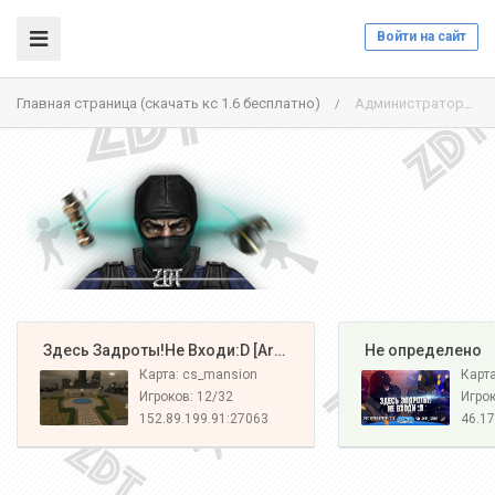
Войти на сайт
Главная страница (скачать кс 1.6 бесплатно)
Администраторы
/
️ Здесь Задроты!Не Входи:D [Army#1]
️ Не определено
Карта: cs_mansion
Карт
Игроков: 12/32
Игрок
152.89.199.91:27063
46.17