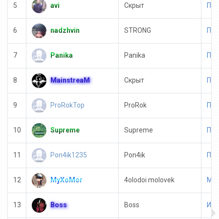
avi
5
Скрыт
Пол
nadzhvin
6
STRONG
Пол
Panika
7
Panika
Пол
MainstreaM
8
Скрыт
Пол
ProRokTop
9
ProRok
Пол
Supreme
10
Supreme
Пол
Pon4ik1235
11
Pon4ik
Пол
MyXoMor
12
4olodoi molovek
Мег
Boss
13
Boss
Имм