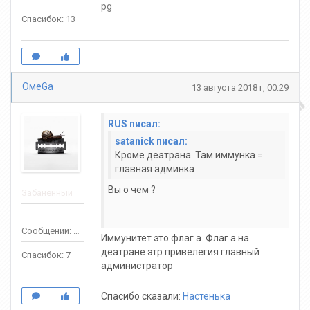
Спасибок: 13
ОмeGa
13 августа 2018 г, 00:29
RUS писал:
satanick писал:
Кpоме деатpана. Там иммунка =
главная админка
Вы о чем ?
Забаненный
Сообщений: 60
Иммунитет это флаг а. Флаг а на
деатране этр привелегия главный
Спасибок: 7
администратор
Спасибо сказали:
Настенька