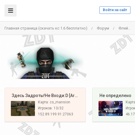
Войти на сайт
Главная страница (скачать кс 1.6 бесплатно)
Форум
Флейм
/
/
️ Здесь Задроты!Не Входи:D [Army#1]
️ Не определено
Карта: cs_mansion
Карт
Игроков: 13/32
Игрок
152.89.199.91:27063
46.17