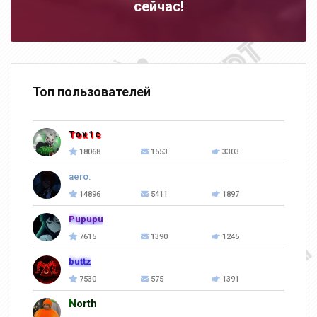
сейчас!
Топ пользователей
Tox1c
18068
1553
3303
aero.
14896
5411
1897
Pupupu
7615
1390
1245
buttz
7530
575
1391
North