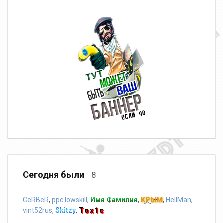
Сегодня были
8
CeRBeR
,
ppc.lowskill
,
Имя Фамилия
,
KPblM
,
HellMan
,
vint52rus
,
Skitzy
,
Tox1c