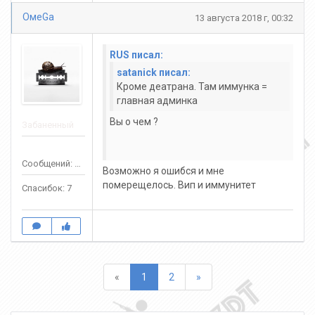
ОмeGa
13 августа 2018 г, 00:32
RUS писал:
satanick писал:
Кpоме деатpана. Там иммунка =
главная админка
Вы о чем ?
Забаненный
Сообщений: 60
Возможно я ошибся и мне
померещелось. Вип и иммунитет
Спасибок: 7
Назад
Вперед
«
1
2
»