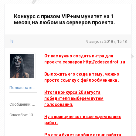
Конкурс с призом VIP+иммунитет на 1
месяц на любом из серверов проекта.
lis
9 августа 2018 г, 15:48
От вас нужно создать интра для
проекта серверов http://zdeszadroti.ru
Выложить его сюда в тему ,можно
просто ссылку с файлообменника .
Пользователь
Итоги конкурса 20 августа
победителя выберем путем
Сообщений: 107
голосования.
Спасибок: 13
Ну в принципе вот и все ждем ваших
работ.
P.s если будет вообще огонь работа