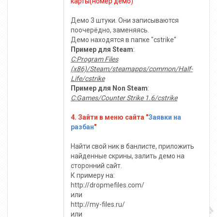
карты(номер демо)"
Демо 3 штуки. Они записываются
поочерёдно, заменяясь.
Демо находятся в папке "cstrike"
Пример для Steam
:
C:Program Files
(x86)/Steam/steamapps/common/Half-
Life/cstrike
Пример для Non Steam
:
C:Games/Counter Strike 1.6/cstrike
4. Зайти в меню сайта "
Заявки на
разбан
"
Найти свой ник в банлисте, приложить
найденные скрины, залить демо на
сторонний сайт.
К примеру на:
http://dropmefiles.com/
или
http://my-files.ru/
или