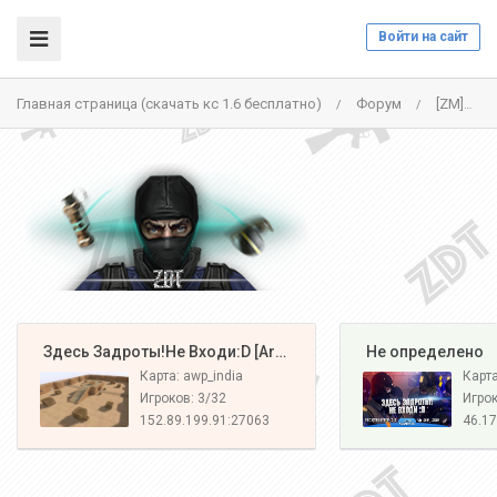
Войти на сайт
Главная страница (скачать кс 1.6 бесплатно)
Форум
[ZM]НАЦИЯ Z[CSO+LVL] - 46.174.55.7:27015
/
/
️ Здесь Задроты!Не Входи:D [Army#1]
️ Не определено
Карта: awp_india
Карт
Игроков: 3/32
Игрок
152.89.199.91:27063
46.17