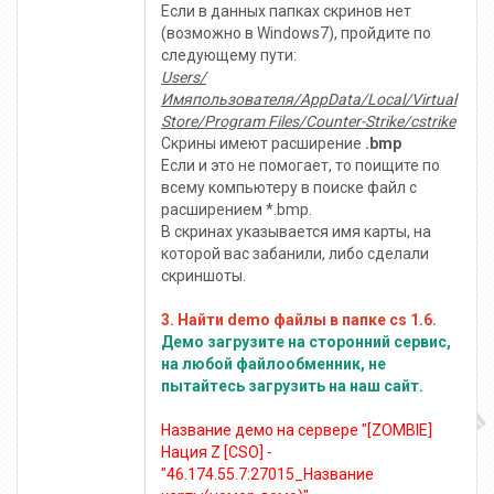
Если в данных папках скринов нет
(возможно в Windows7), пройдите по
следующему пути:
Users/
Имяпользователя/AppData/Local/Virtual
Store/Program Files/Counter-Strike/cstrike
Скрины имеют расширение
.bmp
Если и это не помогает, то поищите по
всему компьютеру в поиске файл с
расширением *.bmp.
В скринах указывается имя карты, на
которой вас забанили, либо сделали
скриншоты.
3. Найти demo файлы в папке cs 1.6.
Демо загрузите на сторонний сервис,
на любой файлообменник, не
пытайтесь загрузить на наш сайт.
Название демо на сервере "[ZOMBIE]
Нация Z [CSO] -
"46.174.55.7:27015_Название