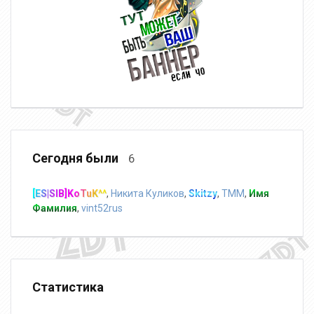
Сегодня были
6
[ES|SIB]KoTuK^^
,
Никита Куликов
,
Skitzy
,
TMM
,
Имя
Фамилия
,
vint52rus
Статистика