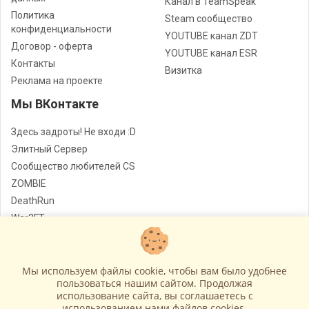
Канал в TeamSpeak
Политика
Steam сообщество
конфиденциальности
YOUTUBE канал ZDT
Договор - оферта
YOUTUBE канал ESR
Контакты
Визитка
Реклама на проекте
Мы ВКонтакте
Здесь задроты! Не входи :D
Элитный Сервер
Сообщество любителей CS
ZOMBIE
DeathRun
War3FT
Jail
Мы используем файлы cookie, чтобы вам было удобнее
Лучшие сервера Counter - Strike
© Все права защищены
пользоваться нашим сайтом. Продолжая
использование сайта, вы соглашаетесь c
Работает на
GameCMS
использованием нами файлов cookies.