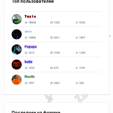
Топ пользователей
Tox1c
18068
1553
3303
aero.
14896
5411
1897
Pupupu
7615
1390
1245
buttz
7530
575
1391
North
7097
2467
926
Последнее на форуме