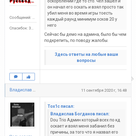
Руководитель
оскорблений где то сто. чел зашёл и
он начал его оскать и взял просто так
убил меня во время игры тоесть
Сообщений: 1553
каждый раунд минимум осков 20 у
него
Спасибок: 3303
Сейчас бы демо на админа, было бы чем
подкрепить, по поводу жалобы.
Здесь ответы на любые ваши
вопросы
Владислав Богданов
11 сентября 2020 г, 16:48
Tox1c писал:
Владислав Богданов писал:
Dou Trio Админ который всех по кд
оскает и взял меня забанил без
причины, за того что я назвал его