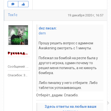
Tox1c
19 декабря 2020 г, 16:57
dez писал:
dem
Прошу решить вопрос с админом
Awakening смотреть с 1 минуты.
Руководитель
Побежал за бомбой на респе была у
другого игрока, одмин почему то
Сообщений: 1553
решил меня попинать, а не кикнуть
бомбера.
Спасибок: 3303
Либо пиналку у него отберите. Либо
таблеток успокаивающих.
Отберёт, дадим. Спасибо.
Здесь ответы на любые ваши