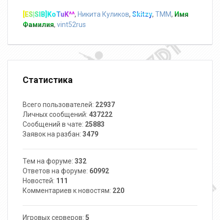
[ES|SIB]KoTuK^^
,
Никита Куликов
,
Skitzy
,
TMM
,
Имя
Фамилия
,
vint52rus
Статистика
Всего пользователей:
22937
Личных сообщений:
437222
Сообщений в чате:
25883
Заявок на разбан:
3479
Тем на форуме:
332
Ответов на форуме:
60992
Новостей:
111
Комментариев к новостям:
220
Игровых серверов:
5