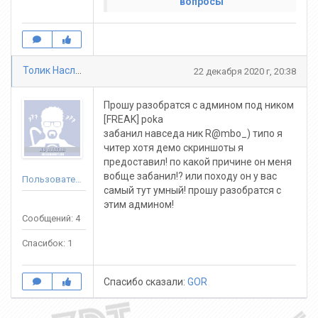
вопросы
Толик Наслаждайся
22 декабря 2020 г, 20:38
Прошу разобратся с админом под ником
[FREAK] poka
забанил навседа ник R@mbo_) типо я
читер хотя демо скриншоты я
предоставил! по какой причине он меня
вобще забанил!? или походу он у вас
Пользователь
самый тут умный! прошу разобратся с
этим админом!
Сообщений: 4
Спасибок: 1
Спасибо сказали:
GOR