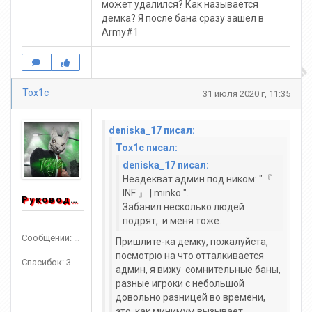
может удалился? Как называется
демка? Я после бана сразу зашел в
Army#1
Tox1c
31 июля 2020 г, 11:35
deniska_17 писал:
Tox1c писал:
deniska_17 писал:
Неадекват админ под ником: "『
INF 』 | minko ".
Руководитель
Забанил несколько людей
подрят, и меня тоже.
Сообщений: 1553
Пришлите-ка демку, пожалуйста,
посмотрю на что отталкивается
Спасибок: 3303
админ, я вижу сомнительные баны,
разные игроки с небольшой
довольно разницей во времени,
это, как минимум вызывает