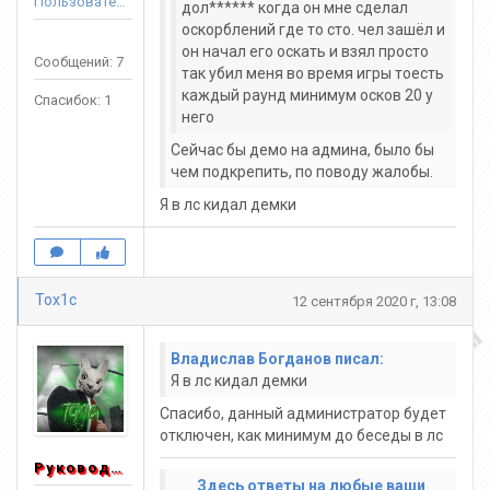
Пользователь
дол****** когда он мне сделал
оскорблений где то сто. чел зашёл и
он начал его оскать и взял просто
Сообщений: 7
так убил меня во время игры тоесть
каждый раунд минимум осков 20 у
Спасибок: 1
него
Сейчас бы демо на админа, было бы
чем подкрепить, по поводу жалобы.
Я в лс кидал демки
Tox1c
12 сентября 2020 г, 13:08
Владислав Богданов писал:
Я в лс кидал демки
Спасибо, данный администратор будет
отключен, как минимум до беседы в лс
Руководитель
Здесь ответы на любые ваши