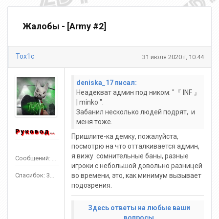
Жалобы - [Army #2]
Tox1c
31 июля 2020 г, 10:44
deniska_17 писал:
Неадекват админ под ником: "『 INF 』
| minko ".
Забанил несколько людей подрят, и
меня тоже.
Руководитель
Пришлите-ка демку, пожалуйста,
посмотрю на что отталкивается админ,
я вижу сомнительные баны, разные
Сообщений: 1553
игроки с небольшой довольно разницей
Спасибок: 3303
во времени, это, как минимум вызывает
подозрения.
Здесь ответы на любые ваши
вопросы