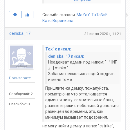
Спасибо сказали:
MaZaY
,
TuTaNsE
,
Катя Воронкова
deniska_17
31 июля 2020 г, 11:21
Tox1c писал:
deniska_17 писал:
Неадекват админ под ником: "『 INF
』 | minko ".
Забанил несколько людей подрят,
Пользователь
и меня тоже.
Пришлите-ка демку, пожалуйста,
Сообщений: 2
посмотрю на что отталкивается
админ, я вижу сомнительные баны,
Спасибок: 0
разные игроки с небольшой довольно
разницей во времени, это, как
минимум вызывает подозрения.
не могу найти демку в папке "cstrike",