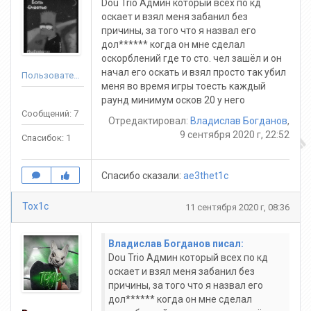
Dou Trio Админ который всех по кд
оскает и взял меня забанил без
причины, за того что я назвал его
дол****** когда он мне сделал
оскорблений где то сто. чел зашёл и он
начал его оскать и взял просто так убил
Пользователь
меня во время игры тоесть каждый
раунд минимум осков 20 у него
Сообщений: 7
Отредактировал:
Владислав Богданов
,
9 сентября 2020 г, 22:52
Спасибок: 1
Спасибо сказали:
ae3thet1c
Tox1c
11 сентября 2020 г, 08:36
Владислав Богданов писал:
Dou Trio Админ который всех по кд
оскает и взял меня забанил без
причины, за того что я назвал его
дол****** когда он мне сделал