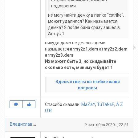
подозрения.
не могу найти демку в папке "cstrike",
может удалился? Как называется
демка? Я после бана сразу зашел в
Army#1
никуда демо не делось. демо
называется
army2z1.dem army2z2.dem
army2z3.dem
Их может быть 3, но скидывайте
сколько есть, минимум будет 1
Здесь ответы на любые ваши
вопросы
Спасибо сказали:
MaZaY
,
TuTaNsE
,
A Z
O R
Владислав Богданов
9 сентября 2020 г, 22:51