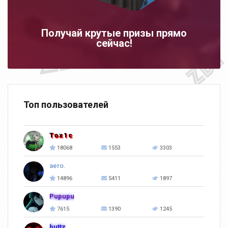
Получай крутые призы прямо
сейчас!
Топ пользователей
Tox1c
18068
1553
3303
aero.
14896
5411
1897
Pupupu
7615
1390
1245
buttz