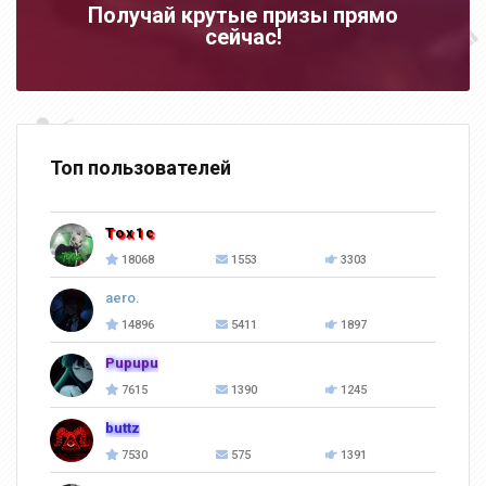
Получай крутые призы прямо
сейчас!
Топ пользователей
Tox1c
18068
1553
3303
aero.
14896
5411
1897
Pupupu
7615
1390
1245
buttz
7530
575
1391