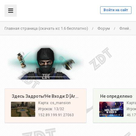
Войти на сайт
Главная страница (скачать кс 1.6 бесплатно)
Форум
Флейм
/
/
️ Здесь Задроты!Не Входи:D [Army#1]
️ Не определено
Карта: cs_mansion
Карт
Игроков: 13/32
Игрок
152.89.199.91:27063
46.17