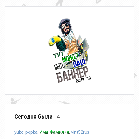
Сегодня были
4
yuko
,
pepka
,
Имя Фамилия
,
vint52rus