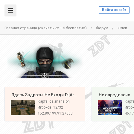
Войти на сайт
Главная страница (скачать кс 1.6 бесплатно)
Форум
Флейм
/
/
️ Здесь Задроты!Не Входи:D [Army#1]
️ Не определено
Карта: cs_mansion
Карт
Игроков: 12/32
Игрок
152.89.199.91:27063
46.17