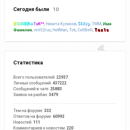
Сегодня были
10
[ES|SIB]KoTuK^^
,
Никита Куликов
,
Skitzy
,
TMM
,
Имя
Фамилия
,
vint52rus
,
HellMan
,
Tok
,
CeRBeR
,
Tox1c
Статистика
Всего пользователей:
22937
Личных сообщений:
437222
Сообщений в чате:
25883
Заявок на разбан:
3479
Тем на форуме:
332
Ответов на форуме:
60992
Новостей:
111
Комментариев к новостям:
220