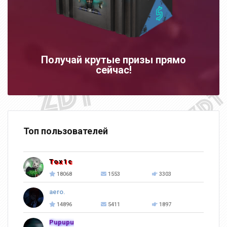
Получай крутые призы прямо
сейчас!
Топ пользователей
Tox1c
18068
1553
3303
aero.
14896
5411
1897
Pupupu