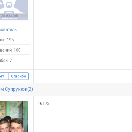
зователь
нг: 195
щений: 160
бок: 7
ет
Спасибо
м Супрунюк(2)
16173