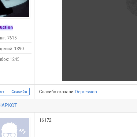
uction
нг: 7615
щений: 1390
бок: 1245
Спасибо сказали:
Depression
ет
Спасибо
HAPKOT
16172