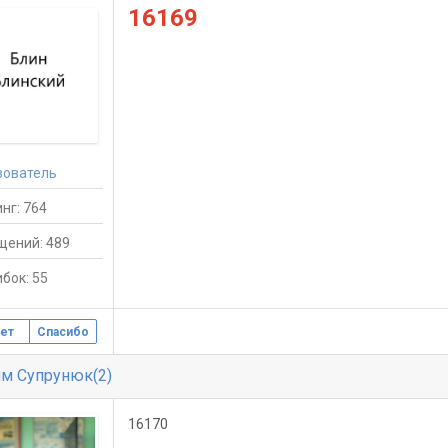
16169
зователь
нг: 764
щений: 489
бок: 55
ет
Спасибо
м Супрунюк(2)
16170