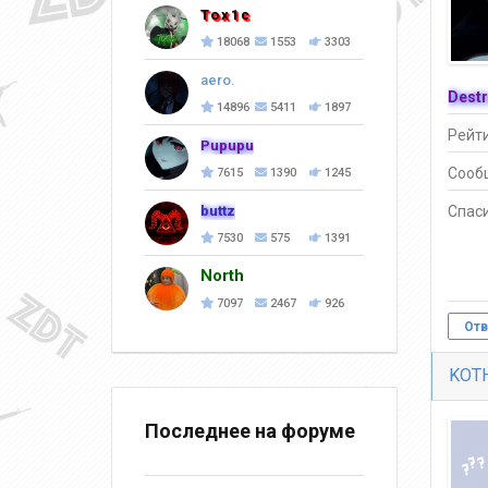
Tox1c
18068
1553
3303
aero.
Destr
14896
5411
1897
Рейти
Pupupu
Сооб
7615
1390
1245
buttz
Спаси
7530
575
1391
North
7097
2467
926
Отв
KOT
Последнее на форуме