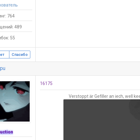
зователь
нг: 764
щений: 489
бок: 55
ет
Спасибо
pu
16175
Verstoppt är Gefiller an iech, well 
uction