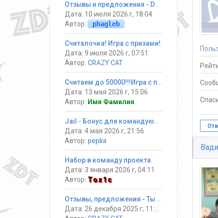
Отзывы и предложения - DarkGames
Дата: 10 июля 2026 г, 18:04
Автор:
phagleb
Считалочка! Игра с призами!
Поль
Дата: 9 июля 2026 г, 07:51
Автор:
CRAZY CAT
Рейти
Считаем до 50000!!!Игра с призами
Сооб
Дата: 13 мая 2026 г, 15:06
Спаси
Автор:
Имя Фамилия
Jail - Бонус для командующих
Отв
Дата: 4 мая 2026 г, 21:56
Автор:
pepka
Вади
Набор в команду проекта
Дата: 3 января 2026 г, 04:11
Автор:
Tox1c
Отзывы, предложения - Ты должен выжить! #Jail ®
Дата: 26 декабря 2025 г, 11:34