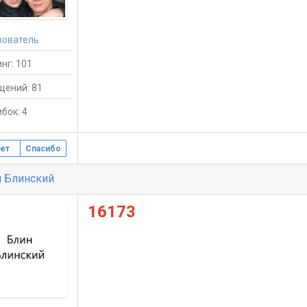
зователь
нг: 101
щений: 81
бок: 4
ет
Спасибо
 Блинский
16173