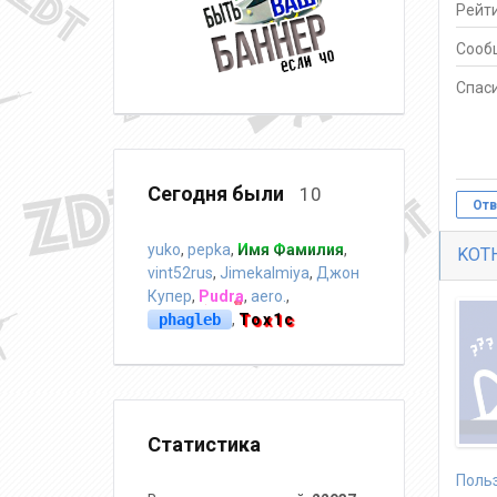
Рейти
Сооб
Спаси
Сегодня были
10
Отв
yuko
,
pepka
,
Имя Фамилия
,
KOT
vint52rus
,
Jimekalmiya
,
Джон
Купер
,
Pudra
,
aero.
,
phagleb
,
Tox1c
Статистика
Поль