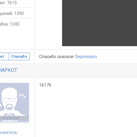
нг: 7615
щений: 1390
бок: 1245
Спасибо сказали:
Depression
ет
Спасибо
HAPKOT
16176
зователь