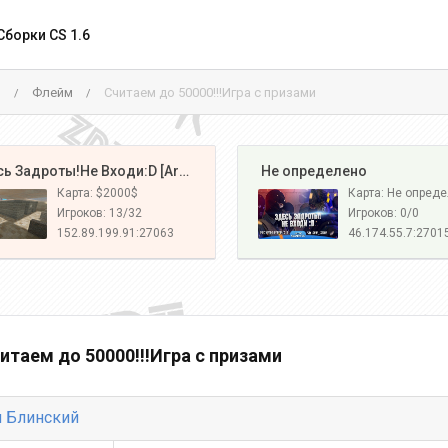
Сборки CS 1.6
м
Флейм
Считаем до 50000!!!Игра с призами
/
/
️ Здесь Задроты!Не Входи:D [Army#1]
️ Не определено
Карта: $2000$
Карта: Не опред
Игроков: 13/32
Игроков: 0/0
152.89.199.91:27063
46.174.55.7:2701
итаем до 50000!!!Игра с призами
 Блинский