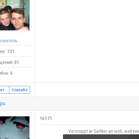
зователь
нг: 101
щений: 81
бок: 4
ет
Спасибо
pu
16171
Verstoppt är Gefiller an iech, well 