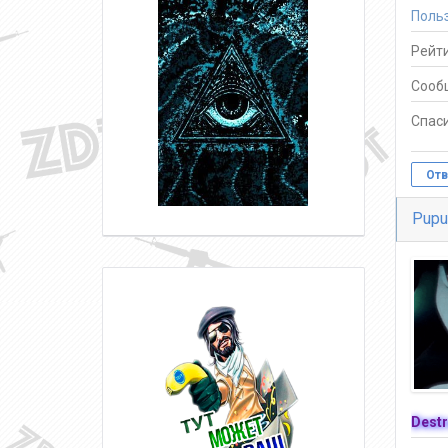
Поль
Рейти
Сооб
Спаси
Отв
Pupu
Destr