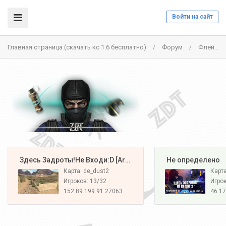
Войти на сайт
Главная страница (скачать кс 1.6 бесплатно)
Форум
Флейм
/
/
️ Здесь Задроты!Не Входи:D [Army#1]
️ Не определено
Карта: de_dust2
Карт
Игроков: 13/32
Игрок
152.89.199.91:27063
46.17