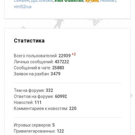
CeRBeR
,
ppc.lowskill
,
Имя Фамилия
,
KPblM
,
HellMan
,
vint52rus
Статистика
+2
Всего пользователей:
22939
Личных сообщений:
437222
Сообщений в чате:
25883
Заявок на разбан:
3479
Тем на форуме:
332
Ответов на форуме:
60992
Новостей:
111
Комментариев к новостям:
220
Игровых серверов:
5
Привилегированных:
122