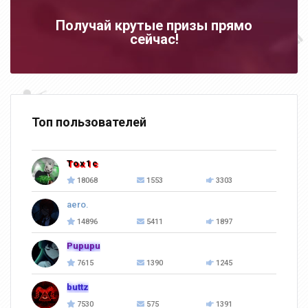
Получай крутые призы прямо
сейчас!
Топ пользователей
Tox1c
18068
1553
3303
aero.
14896
5411
1897
Pupupu
7615
1390
1245
buttz
7530
575
1391