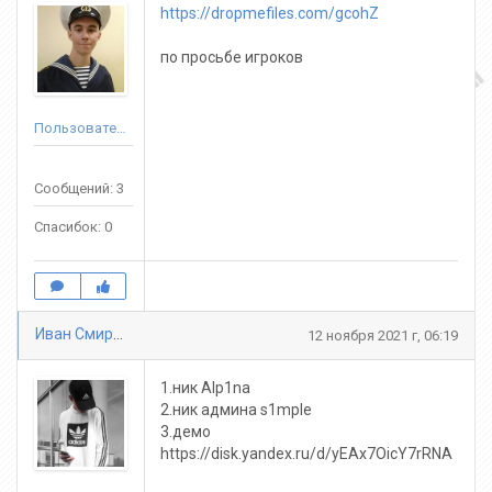
https://dropmefiles.com/gcohZ
по просьбе игроков
Пользователь
Сообщений: 3
Спасибок: 0
Иван Смирнов
12 ноября 2021 г, 06:19
1.ник Alp1na
2.ник админа s1mple
3.демо
https://disk.yandex.ru/d/yEAx7OicY7rRNA