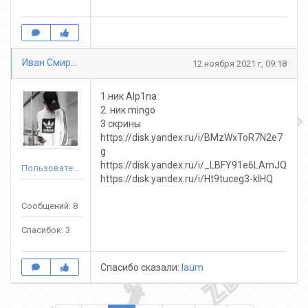
Иван Смирнов
12 ноября 2021 г, 09:18
1.ник Alp1na
2. ник mingo
3 скрины
https://disk.yandex.ru/i/BMzWxToR7N2e7
g
https://disk.yandex.ru/i/_LBFY91e6LAmJQ
Пользователь
https://disk.yandex.ru/i/Ht9tuceg3-klHQ
Сообщений: 8
Спасибок: 3
Спасибо сказали:
laum