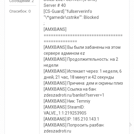
Сообщений: 2
Server # 40
Спасибок: 0
[CS-Guard] "fullserverinfo
"\*gamedir\cstrike"": Blocked
;
[AMXBANS]
=================================
==============
[AMXBANS] Вы были забанены на этом
сервере админом ez
[AMXBANS] Продолжительность: на 2
недели
[AMXBANS] Истекает через: 1 неделя, 6
дней, 21 час, 18 минут и 42 секунды
[AMXBANS] Причина: дем и скрины плиз
[AMXBANS] Ссылка на бан:
zdeszadroti.ru/banlist?server=1
[AMXBANS] Ник: Temniy
[AMXBANS] SteamID:
VALVE_1:1:219253905
[AMXBANS] IP: 185.210.143.1
[AMXBANS] Попросить разбан:
zdeszadroti.ru