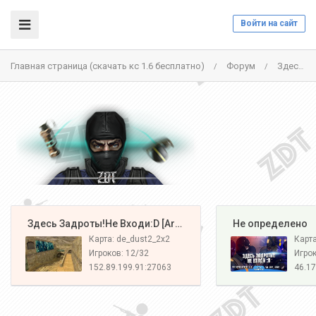
Войти на сайт
Главная страница (скачать кс 1.6 бесплатно)
Форум
Здесь Задроты!Не Входи:D [Army #1] - 152.89.199.91:27063
/
/
️ Здесь Задроты!Не Входи:D [Army#1]
️ Не определено
Карта: de_dust2_2x2
Карт
Игроков: 12/32
Игрок
152.89.199.91:27063
46.17