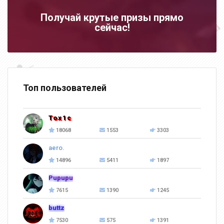
Получай крутые призы прямо
сейчас!
Топ пользователей
Tox1c
18068
1553
3303
aero.
14896
5411
1897
Pupupu
7615
1390
1245
buttz
7530
575
1391