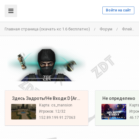
Войти на сайт
Главная страница (скачать кс 1.6 бесплатно)
Форум
Флейм
/
/
️ Здесь Задроты!Не Входи:D [Army#1]
️ Не определено
Карта: cs_mansion
Карт
Игроков: 12/32
Игрок
152.89.199.91:27063
46.17