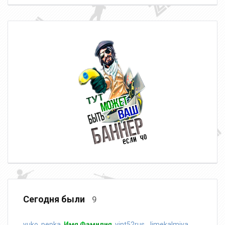
Сегодня были
9
yuko
,
pepka
,
Имя Фамилия
,
vint52rus
,
Jimekalmiya
,