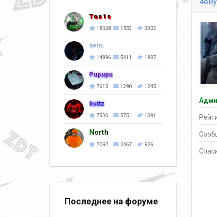
4eBy
Tox1c
18068
1553
3303
aero.
14896
5411
1897
Pupupu
7615
1390
1245
Адми
buttz
7530
575
1391
Рейти
North
Сооб
7097
2467
926
Спаси
Последнее на форуме