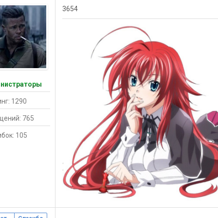
3654
нистраторы
нг: 1290
щений: 765
бок: 105