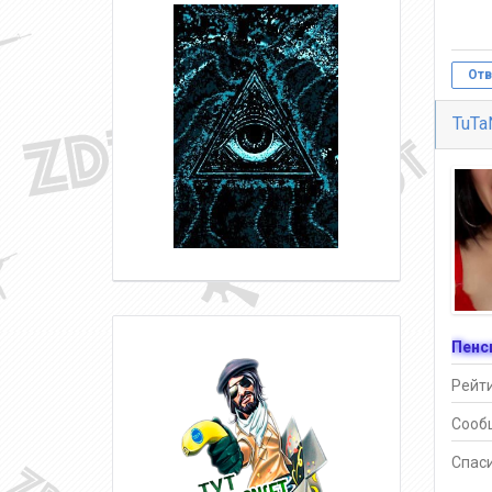
Отв
TuTa
Пенс
Рейти
Сооб
Спаси