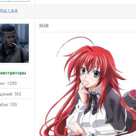
RaLlJkA.
3658
нистраторы
нг: 1290
щений: 765
бок: 105