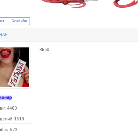
ет
Спасибо
NsE
3660
ионер
нг: 4483
щений: 1618
бок: 573