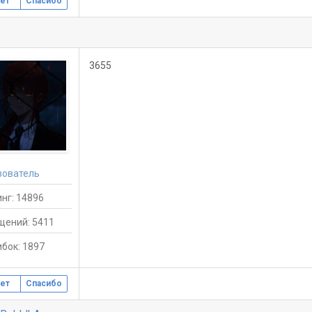
ет
Спасибо
3655
зователь
нг: 14896
щений: 5411
бок: 1897
ет
Спасибо