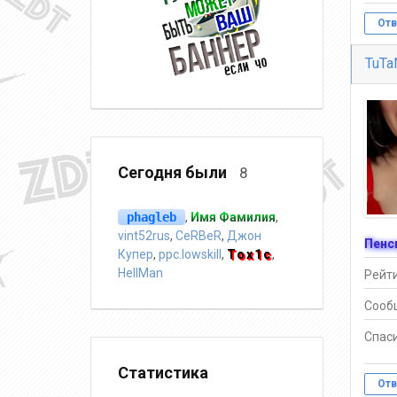
Отв
TuTa
Сегодня были
8
phagleb
,
Имя Фамилия
,
vint52rus
,
CeRBeR
,
Джон
Пенс
Купер
,
ppc.lowskill
,
Tox1c
,
HellMan
Рейти
Сооб
Спаси
Статистика
Отв