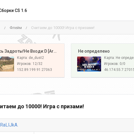
Сборки CS 1.6
м
Флейм
Считаем до 10000! Игра с призами!
/
/
️ Здесь Задроты!Не Входи:D [Army#1]
️ Не определено
Карта: de_dust2
Карта: Не опред
Игроков: 12/32
Игроков: 0/0
152.89.199.91:27063
46.174.55.7:2701
итаем до 10000! Игра с призами!
RaLlJkA.