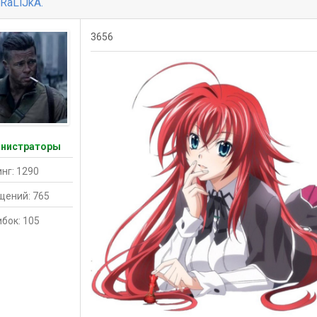
RaLlJkA.
3656
нистраторы
нг: 1290
щений: 765
бок: 105