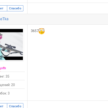
ет
Спасибо
eTka
3657
шки
нг: 35
щений: 20
бок: 3
ет
Спасибо