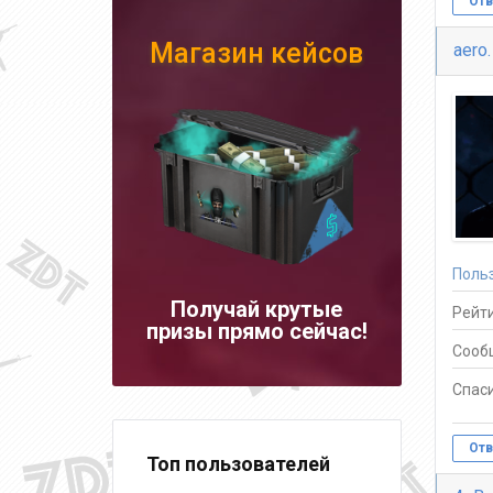
Отв
Магазин кейсов
aero.
Поль
Получай крутые
Рейти
призы прямо сейчас!
Сооб
Спаси
Отв
Топ пользователей