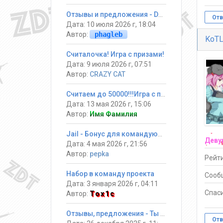
Отзывы и предложения - DarkGames
Отв
Дата: 10 июля 2026 г, 18:04
Автор:
phagleb
KoTL
Считалочка! Игра с призами!
Дата: 9 июля 2026 г, 07:51
Автор:
CRAZY CAT
Считаем до 50000!!!Игра с призами
Дата: 13 мая 2026 г, 15:06
Автор:
Имя Фамилия
Jail - Бонус для командующих
Деву
Дата: 4 мая 2026 г, 21:56
Автор:
pepka
Рейти
Набор в команду проекта
Сооб
Дата: 3 января 2026 г, 04:11
Спаси
Автор:
Tox1c
Отзывы, предложения - Ты должен выжить! #Jail ®
Отв