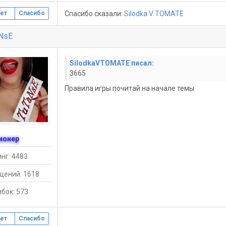
Спасибо сказали:
Silodka V TOMATE
ет
Спасибо
NsE
SilodkaVTOMATE писал:
3665
Правила игры почитай на начале темы
ионер
нг: 4483
щений: 1618
бок: 573
ет
Спасибо