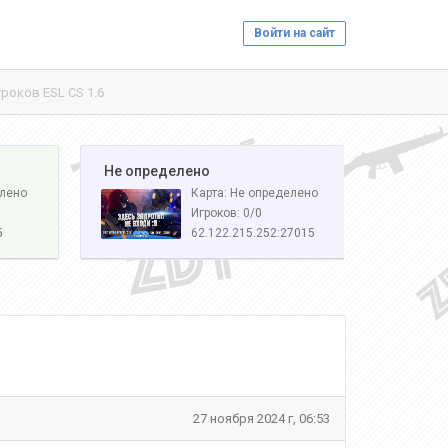
Войти на сайт
роков ESL CS 1.6
️ Не определено
елено
Карта: Не определено
Игроков: 0/0
5
62.122.215.252:27015
27 ноября 2024 г, 06:53