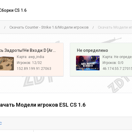
Сборки CS 1.6
м
Скачать Counter - Strike 1.6/Модели игроков
Скачать Модели иг
/
/
️ Здесь Задроты!Не Входи:D [Army#1]
️ Не определено
Карта: awp_india
Карта: Не опред
Игроков: 12/32
Игроков: 0/0
152.89.199.91:27063
46.174.55.7:2701
ачать Модели игроков ESL CS 1.6
c