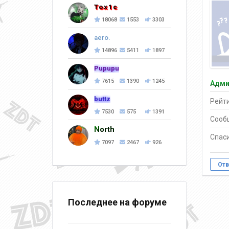
Tox1c
18068
1553
3303
aero.
14896
5411
1897
Pupupu
7615
1390
1245
Адми
buttz
Рейти
7530
575
1391
Сооб
North
Спаси
7097
2467
926
Отв
Последнее на форуме