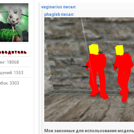
vaginarius писал:
phagleb писал:
оводитель
нг: 18068
щений: 1553
бок: 3303
Мои законные для использования модельк