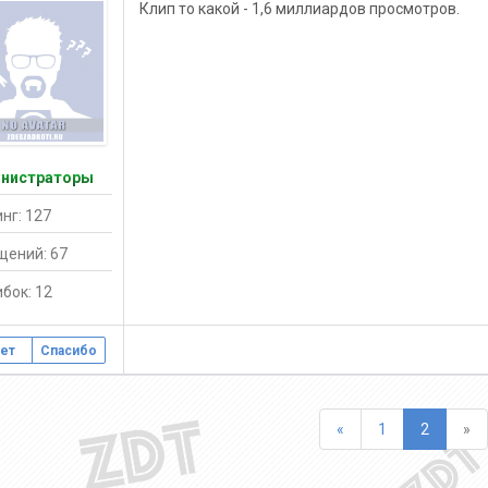
Клип то какой - 1,6 миллиардов просмотров.
нистраторы
нг: 127
щений: 67
бок: 12
ет
Спасибо
Назад
Вп
«
1
2
»