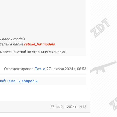
х папок models
делей в папке
cstrike_hd\models
ывает на ютюб на страницу с клипом(
Отредактировал:
Tox1c
, 27 ноября 2024 г, 06:53
любые ваши вопросы
27 ноября 2024 г, 14:12