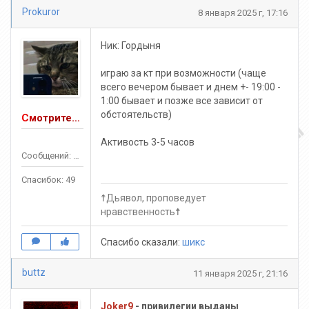
Prokuror
8 января 2025 г, 17:16
Ник: Гордыня
играю за кт при возможности (чаще
всего вечером бывает и днем +- 19:00 -
1:00 бывает и позже все зависит от
обстоятельств)
Смотритель JAIL
Активость 3-5 часов
Сообщений: 169
Спасибок: 49
☨Дьявол, проповедует
нравственность☨
Спасибо сказали:
шикс
buttz
11 января 2025 г, 21:16
Joker9
- привилегии выданы