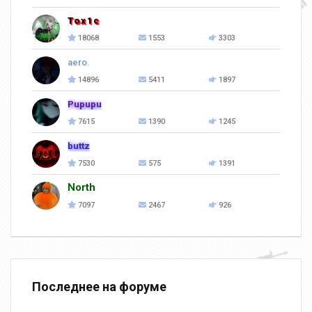
Tox1c
18068
1553
3303
aero.
14896
5411
1897
Pupupu
7615
1390
1245
buttz
7530
575
1391
North
7097
2467
926
Последнее на форуме