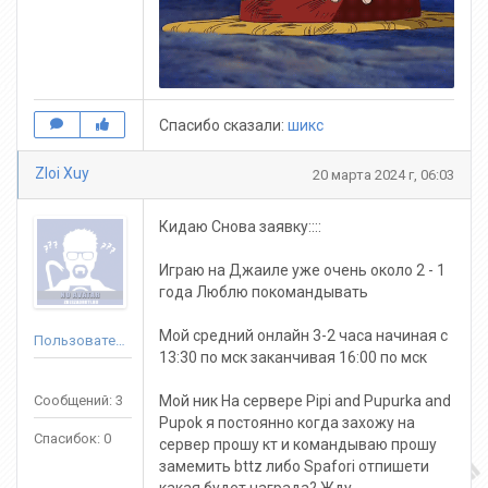
Спасибо сказали:
шикс
Zloi Xuy
20 марта 2024 г, 06:03
Кидаю Снова заявку::::
Играю на Джаиле уже очень около 2 - 1
года Люблю покомандывать
Мой средний онлайн 3-2 часа начиная с
Пользователь
13:30 по мск заканчивая 16:00 по мск
Сообщений: 3
Мой ник На сервере Pipi and Pupurka and
Pupok я постоянно когда захожу на
Спасибок: 0
сервер прошу кт и командываю прошу
замемить bttz либо Spafori отпишети
какая будет награда? Жду