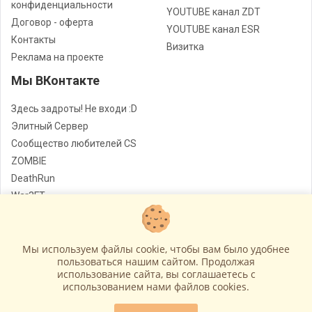
конфиденциальности
YOUTUBE канал ZDT
Договор - оферта
YOUTUBE канал ESR
Контакты
Визитка
Реклама на проекте
Мы ВКонтакте
Здесь задроты! Не входи :D
Элитный Сервер
Сообщество любителей CS
ZOMBIE
DeathRun
War3FT
Jail
Мы используем файлы cookie, чтобы вам было удобнее
Лучшие сервера Counter - Strike
© Все права защищены
пользоваться нашим сайтом. Продолжая
использование сайта, вы соглашаетесь c
Работает на
GameCMS
использованием нами файлов cookies.