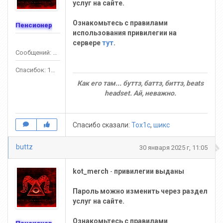
услуг на сайте.
Ознакомьтесь с правилами
Пенсионер
использования привилегии на
сервере
тут
.
Сообщений: 575
Спасибок: 1391
Как его там... буттз, баттз, биттз, beats
headset. Ай, неважно.
Спасибо сказали:
Tox1c
,
шикс
buttz
30 января 2025 г, 11:05
kot_merch
-
привилегии выданы
Пароль можно изменить через раздел
услуг на сайте.
Ознакомьтесь с правилами