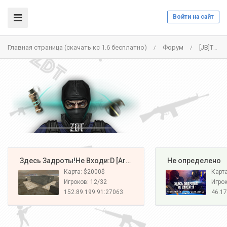
Войти на сайт
Главная страница (скачать кс 1.6 бесплатно)
Форум
[JB]ТЫ ДОЛЖЕН ВЫЖИТЬ!® - СЕРВЕР ЗАКРЫТ
/
/
️ Здесь Задроты!Не Входи:D [Army#1]
️ Не определено
Карта: $2000$
Карт
Игроков: 12/32
Игрок
152.89.199.91:27063
46.17