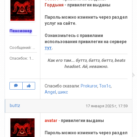
Гордыня
- привилегии выданы
Пароль можно изменить через раздел
услуг на сайте.
Пенсионер
Ознакомьтесь с правилами
использования привилегии на сервере
Сообщений: 575
тут
.
Спасибок: 1391
Как его там... буттз, баттз, биттз, beats
headset. Ай, неважно.
Спасибо сказали:
Prokuror
,
Tox1c
,
Аngel
,
шикс
buttz
17 января 2025 г, 17:59
avatar
-
привилегии выданы
Пароль можно изменить через раздел