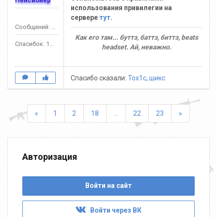
Пенсионер
использования привилегии на
сервере
тут
.
Сообщений: 575
Как его там... буттз, баттз, биттз, beats
Спасибок: 1391
headset. Ай, неважно.
Спасибо сказали:
Tox1c
,
шикс
Назад
Вперед
«
1
2
18
...
22
23
»
Авторизация
Войти на сайт
Войти через ВК