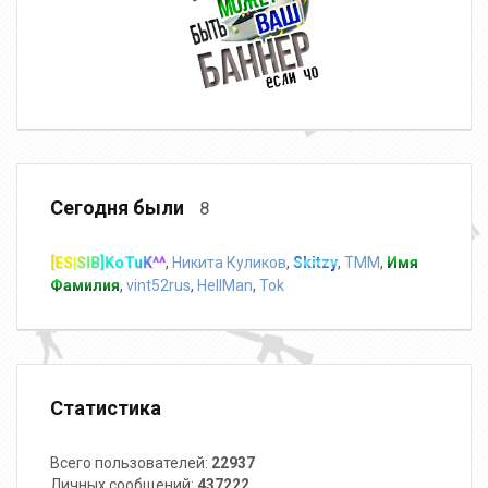
Сегодня были
8
[ES|SIB]KoTuK^^
,
Никита Куликов
,
Skitzy
,
TMM
,
Имя
Фамилия
,
vint52rus
,
HellMan
,
Tok
Статистика
Всего пользователей:
22937
Личных сообщений:
437222