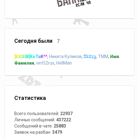
Сегодня были
7
[ES|SIB]KoTuK^^
,
Никита Куликов
,
Skitzy
,
TMM
,
Имя
Фамилия
,
vint52rus
,
HellMan
Статистика
Всего пользователей:
22937
Личных сообщений:
437222
Сообщений в чате:
25883
Заявок на разбан:
3479