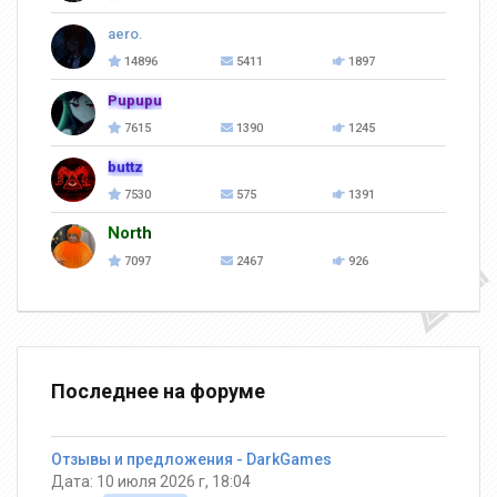
aero.
14896
5411
1897
Pupupu
7615
1390
1245
buttz
7530
575
1391
North
7097
2467
926
Последнее на форуме
Отзывы и предложения - DarkGames
Дата: 10 июля 2026 г, 18:04