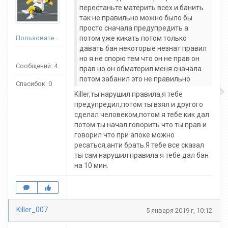
перестаньте материть всех и банить
так не правильно можно было бы
просто сначала предупредить а
Пользователь
потом уже кикать потом только
давать бан некоторые незнат правил
но я не спорю тем что он не прав он
Сообщений: 4
прав но он обматерил меня сначала
потом забанил это не правильно
Спасибок: 0
Killer,ты нарушил правила,я тебе
предупредил,потом ты взял и другого
сделал человеком,потом я тебе кик дал
потом ты начал говорить что ты прав и
говорил что при апоке можно
ресаться,анти брать.Я тебе все сказал
ты сам нарушил правила я тебе дал бан
на 10 мин.
Killer_007
5 января 2019 г, 10:12