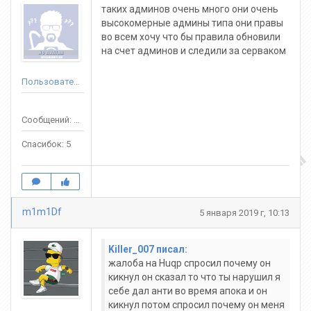
таких админов очень много они очень
высокомерные админы типа они правы
во всем хочу что бы правила обновили
на счет админов и следили за серваком
Пользователь
Сообщений: 57
Спасибок: 5
m1m1Df
5 января 2019 г, 10:13
Killer_007 писал:
жалоба на Huqp спросил почему он
кикнул он сказал то что ты нарушил я
себе дал анти во время апока и он
кикнул потом спросил почему он меня