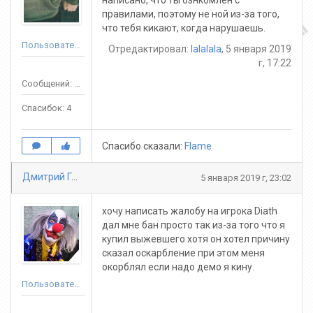
написано, что ты ознкомлен с
правилами, поэтому не ной из-за того,
что тебя кикают, когда нарушаешь.
Пользователь
Отредактировал:
lalalala
, 5 января 2019
г, 17:22
Сообщений: 17
Спасибок: 4
Спасибо сказали:
Flame
Дмитрий Григорьев
5 января 2019 г, 23:02
хочу написать жалобу на игрока Diath
дал мне бан просто так из-за того что я
купил выжевшего хотя он хотел причину
сказал оскарбление при этом меня
окорблял если надо демо я кину.
Пользователь