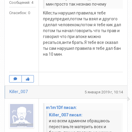
Сообщений: 4
мин просто так незнаю почему
Спасибок: 0
Killer,ты нарушил правила,я тебе
предупредил,потом ты взял и другого
сделал человеком,потом я тебе кик дал
потом ты начал говорить что ты прав и
говорил что при апоке можно
ресаться,анти брать.Я тебе все сказал
ты сам нарушил правила я тебе дал бан
на 10 мин.
Killer_007
5 января 2019 г, 10:14
m1m1Df писал:
Killer_007 писал:
и ко всем админом обращаюсь
перестаньте материть всех и