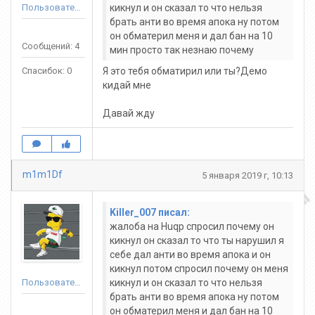
Пользователь
кикнул и он сказал то что нельзя
брать анти во время апока ну потом
он обматерил меня и дал бан на 10
Сообщений: 4
мин просто так незнаю почему
Спасибок: 0
Я это тебя обматирил или ты?Демо
кидай мне
Давай жду
m1m1Df
5 января 2019 г, 10:13
Killer_007 писал:
жалоба на Huqp спросил почему он
кикнул он сказал то что ты нарушил я
себе дал анти во время апока и он
кикнул потом спросил почему он меня
Пользователь
кикнул и он сказал то что нельзя
брать анти во время апока ну потом
он обматерил меня и дал бан на 10