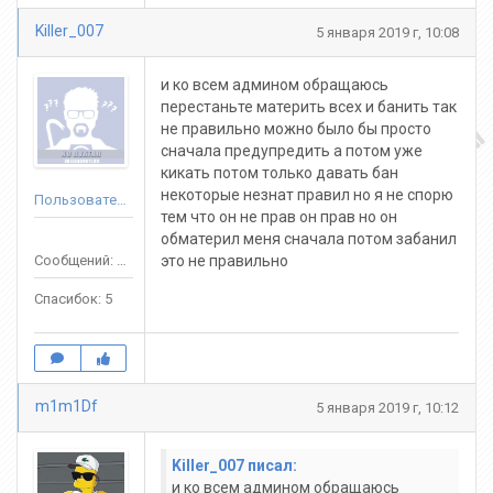
Killer_007
5 января 2019 г, 10:08
и ко всем админом обращаюсь
перестаньте материть всех и банить так
не правильно можно было бы просто
сначала предупредить а потом уже
кикать потом только давать бан
некоторые незнат правил но я не спорю
Пользователь
тем что он не прав он прав но он
обматерил меня сначала потом забанил
Сообщений: 57
это не правильно
Спасибок: 5
m1m1Df
5 января 2019 г, 10:12
Killer_007 писал:
и ко всем админом обращаюсь