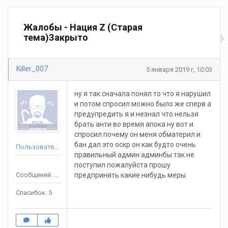
Жалобы - Нация Z (Старая
тема)Закрыто
Killer_007
5 января 2019 г, 10:03
ну я так сначала понял то что я нарушил
и потом спросил можно было же сперв а
предупредить я и незнал что нельзя
брать анти во время апока ну вот и
спросил почему он меня обматерил и
бан дал это оскр он как будто очень
Пользователь
правильный админ админбы так не
поступил пожалуйста прошу
Сообщений: 57
предпринять какие нибудь меры
Спасибок: 5