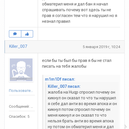
обматерил меня и дал бан я начал
спрашивать почему вот здесь ты не
прав я согласен тем что я нарушил но я
незнал правил
Killer_007
5 января 2019 г, 10:24
если бы ты был бы прав я бы не стал
писать на тебя жалобы
m1m1Df писал:
Killer_007 писал:
Пользователь
жалоба на Huqp спросил почему он
кикнул он сказал то что ты нарушил
я себе дал анти во время апока и он
Сообщений: 57
кикнул потом спросил почему он
меня кикнул и он сказал то что
Спасибок: 5
нельзя брать анти во время апока
ну потом он обматерил меня и дал