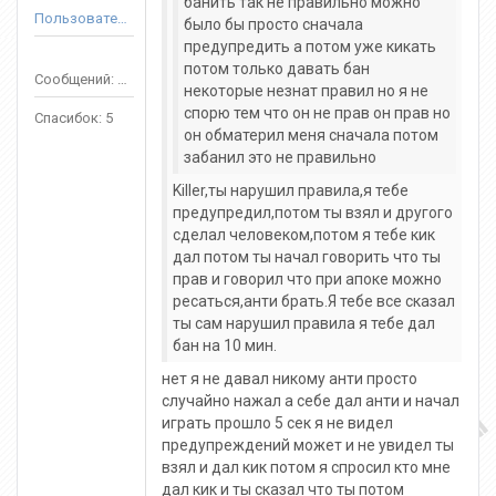
банить так не правильно можно
Пользователь
было бы просто сначала
предупредить а потом уже кикать
потом только давать бан
Сообщений: 57
некоторые незнат правил но я не
спорю тем что он не прав он прав но
Спасибок: 5
он обматерил меня сначала потом
забанил это не правильно
Killer,ты нарушил правила,я тебе
предупредил,потом ты взял и другого
сделал человеком,потом я тебе кик
дал потом ты начал говорить что ты
прав и говорил что при апоке можно
ресаться,анти брать.Я тебе все сказал
ты сам нарушил правила я тебе дал
бан на 10 мин.
нет я не давал никому анти просто
случайно нажал а себе дал анти и начал
играть прошло 5 сек я не видел
предупреждений может и не увидел ты
взял и дал кик потом я спросил кто мне
дал кик и ты сказал что ты потом