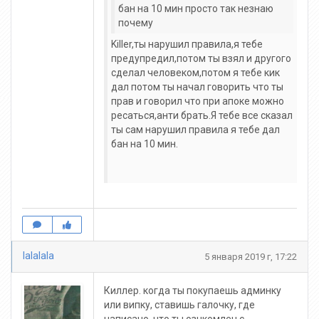
бан на 10 мин просто так незнаю
почему
Killer,ты нарушил правила,я тебе
предупредил,потом ты взял и другого
сделал человеком,потом я тебе кик
дал потом ты начал говорить что ты
прав и говорил что при апоке можно
ресаться,анти брать.Я тебе все сказал
ты сам нарушил правила я тебе дал
бан на 10 мин.
lalalala
5 января 2019 г, 17:22
Киллер. когда ты покупаешь админку
или випку, ставишь галочку, где