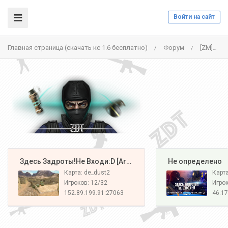
Войти на сайт
Главная страница (скачать кс 1.6 бесплатно)
Форум
[ZM]НАЦИЯ Z[CSO+LVL] - 46.174.55.7:27015
/
/
️ Здесь Задроты!Не Входи:D [Army#1]
️ Не определено
Карта: de_dust2
Карт
Игроков: 12/32
Игрок
152.89.199.91:27063
46.17