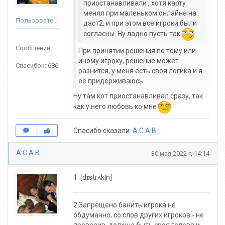
приостанавливали , хотя карту
менял при маленьком онлайне на
Пользователь
даст2, и при этом все игроки были
согласны. Ну ладно пусть так
Сообщений: 3688
При принятии решения по тому или
иному игроку, решение может
Спасибок: 686
разнится, у меня есть своя логика и я
её придерживаюсь
Ну там кот приостанавливал сразу, так
как у него любовь ко мне
Спасибо сказали:
A.C.A.B
A.C.A.B
30 мая 2022 г, 14:14
1. [dɪstrʌkʃn]
2.Запрещено банить игрока не
обдуманно, со слов других игроков - не