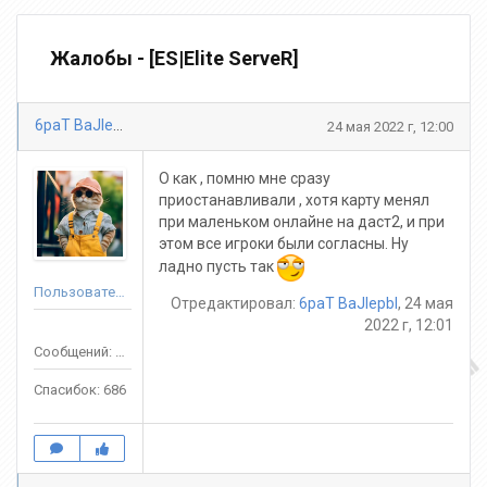
Жалобы - [ES|Elite ServeR]
6paT BaJlepbl
24 мая 2022 г, 12:00
О как , помню мне сразу
приостанавливали , хотя карту менял
при маленьком онлайне на даст2, и при
этом все игроки были согласны. Ну
ладно пусть так
Пользователь
Отредактировал:
6paT BaJlepbl
, 24 мая
2022 г, 12:01
Сообщений: 3688
Спасибок: 686