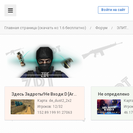
Войти на сайт
Главная страница (скачать кс 1.6 бесплатно)
Форум
ЭЛИТА ЗДЕСЬ:D||VIP FREE|| - СЕРВЕР ЗАКРЫТ
/
/
️ Здесь Задроты!Не Входи:D [Army#1]
️ Не определено
Карта: de_dust2_2x2
Карт
Игроков: 12/32
Игрок
152.89.199.91:27063
46.17