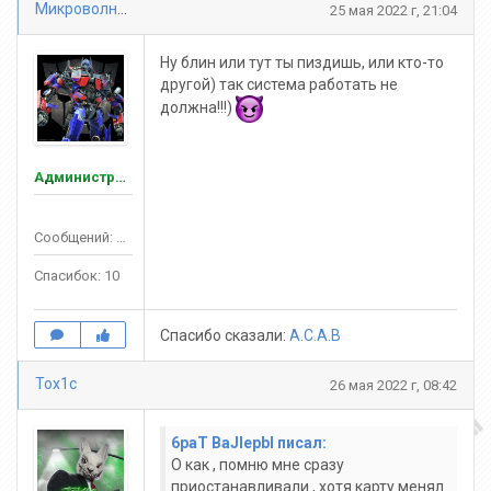
Микроволновкама
25 мая 2022 г, 21:04
Ну блин или тут ты пиздишь, или кто-то
другой) так система работать не
должна!!!)
Администраторы
Сообщений: 105
Спасибок: 10
Спасибо сказали:
A.C.A.B
Tox1c
26 мая 2022 г, 08:42
6paT BaJlepbl писал:
О как , помню мне сразу
приостанавливали , хотя карту менял