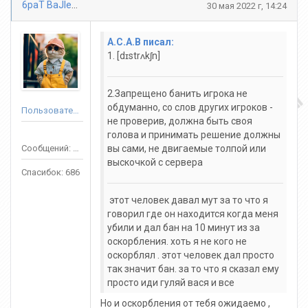
6paT BaJlepbl
30 мая 2022 г, 14:24
A.C.A.B писал:
1. [dɪstrʌkʃn]
2.Запрещено банить игрока не
обдуманно, со слов других игроков -
Пользователь
не проверив, должна быть своя
голова и принимать решение должны
Сообщений: 3688
вы сами, не двигаемые толпой или
выскочкой с сервера
Спасибок: 686
этот человек давал мут за то что я
говорил где он находится когда меня
убили и дал бан на 10 минут из за
оскорбления. хоть я не кого не
оскорблял . этот человек дал просто
так значит бан. за то что я сказал ему
просто иди гуляй вася и все
Но и оскорбления от тебя ожидаемо ,