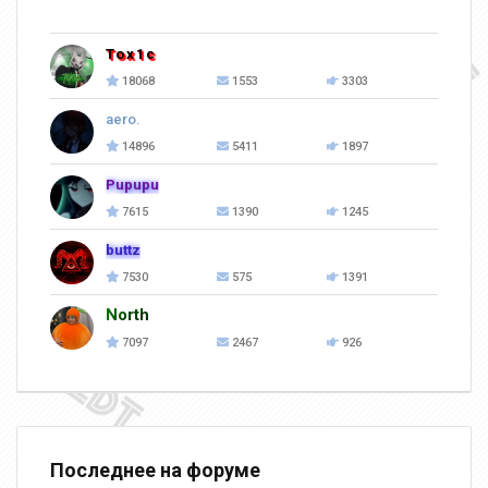
Tox1c
18068
1553
3303
aero.
14896
5411
1897
Pupupu
7615
1390
1245
buttz
7530
575
1391
North
7097
2467
926
Последнее на форуме