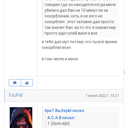
говорил где он находится когда меня
убили и дал бан на 10 минут из за
оскорбления. хоть я не кого не
оскорблял . этот человек дал просто
так значит бан. за то что я сказал ему
просто иди гуляй вася и все
я тебе дал мут потому что ты всё время
оскорблял всех
в том числе и меня
EcLiPsE
1 июня 2022 г, 13:21
6paT BaJlepbl писал:
A.C.A.B писал:
1. [dɪstrʌkʃn]