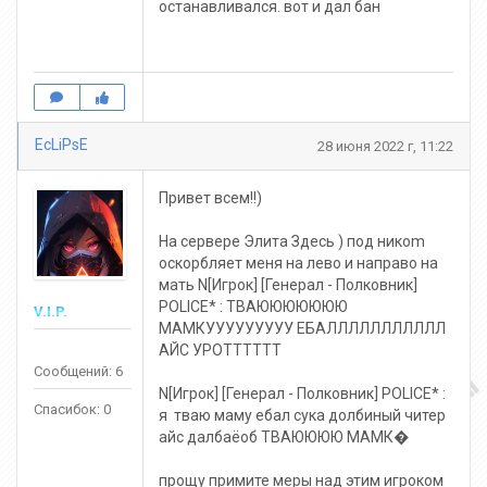
останавливался. вот и дал бан
EcLiPsE
28 июня 2022 г, 11:22
Привет всем!!)
На сервере Элита Здесь ) под никоm
оскорбляет меня на лево и направо на
мать N[Игрок] [Генерал - Полковник]
POLICE* : ТВАЮЮЮЮЮЮЮ
V.I.P.
МАМКУУУУУУУУУ ЕБАЛЛЛЛЛЛЛЛЛЛЛ
АЙС УРОТТТТТТ
Сообщений: 6
N[Игрок] [Генерал - Полковник] POLICE* :
Спасибок: 0
я тваю маму ебал сука долбиный читер
айс далбаёоб ТВАЮЮЮЮ МАМК�
прощу примите меры над этим игроком