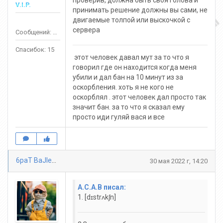
проверив, должна быть своя голова и
V.I.P.
принимать решение должны вы сами, не
двигаемые толпой или выскочкой с
сервера
Сообщений: 65
Спасибок: 15
этот человек давал мут за то что я
говорил где он находится когда меня
убили и дал бан на 10 минут из за
оскорбления. хоть я не кого не
оскорблял . этот человек дал просто так
значит бан. за то что я сказал ему
просто иди гуляй вася и все
6paT BaJlepbl
30 мая 2022 г, 14:20
A.C.A.B писал:
1. [dɪstrʌkʃn]