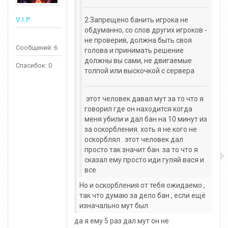
V.I.P.
2.Запрещено банить игрока не
обдуманно, со слов других игроков -
не проверив, должна быть своя
Сообщений: 6
голова и принимать решение
должны вы сами, не двигаемые
Спасибок: 0
толпой или выскочкой с сервера
этот человек давал мут за то что я
говорил где он находится когда
меня убили и дал бан на 10 минут из
за оскорбления. хоть я не кого не
оскорблял . этот человек дал
просто так значит бан. за то что я
сказал ему просто иди гуляй вася и
все
Но и оскорбления от тебя ожидаемо ,
так что думаю за дело бан , если ещё
изначально мут был
да я ему 5 раз дал мут он не