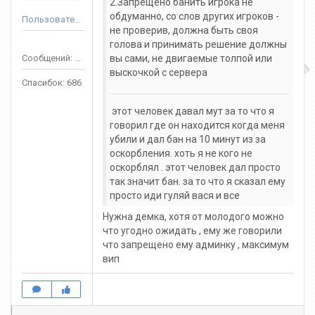
2.Запрещено банить игрока не
обдуманно, со слов других игроков -
Пользователь
не проверив, должна быть своя
голова и принимать решение должны
Сообщений: 3688
вы сами, не двигаемые толпой или
выскочкой с сервера
Спасибок: 686
этот человек давал мут за то что я
говорил где он находится когда меня
убили и дал бан на 10 минут из за
оскорбления. хоть я не кого не
оскорблял . этот человек дал просто
так значит бан. за то что я сказал ему
просто иди гуляй вася и все
Нужна демка, хотя от молодого можно
что угодно ожидать , ему же говорили
что запрещено ему админку , максимум
вип