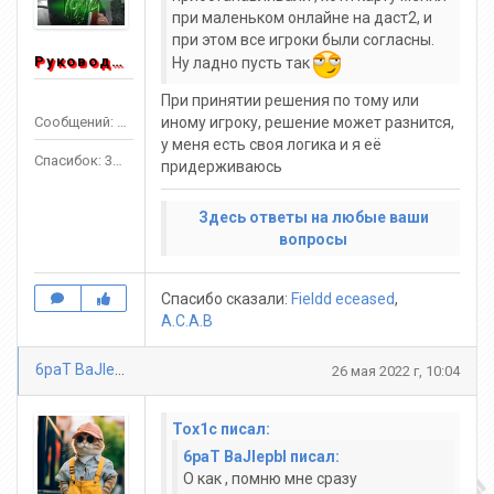
при маленьком онлайне на даст2, и
при этом все игроки были согласны.
Руководитель
Ну ладно пусть так
При принятии решения по тому или
Сообщений: 1553
иному игроку, решение может разнится,
у меня есть своя логика и я её
Спасибок: 3303
придерживаюсь
Здесь ответы на любые ваши
вопросы
Спасибо сказали:
Fieldd eceased
,
A.C.A.B
6paT BaJlepbl
26 мая 2022 г, 10:04
Tox1c писал:
6paT BaJlepbl писал:
О как , помню мне сразу