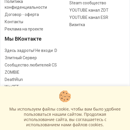
Политика
Steam сообщество
конфиденциальности
YOUTUBE канал ZDT
Договор - оферта
YOUTUBE канал ESR
Контакты
Визитка
Реклама на проекте
Мы ВКонтакте
Здесь задроты! Не входи :D
Элитный Сервер
Сообщество любителей CS
ZOMBIE
DeathRun
War3FT
Jail
Мы используем файлы cookie, чтобы вам было удобнее
Лучшие сервера Counter - Strike
© Все права защищены
пользоваться нашим сайтом. Продолжая
использование сайта, вы соглашаетесь c
Работает на
GameCMS
использованием нами файлов cookies.