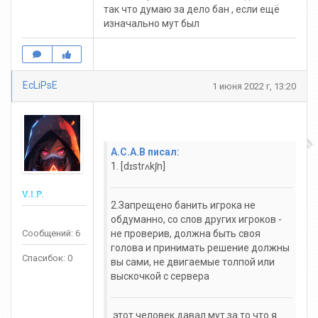
так что думаю за дело бан , если ещё
изначально мут был
EcLiPsE
1 июня 2022 г, 13:20
A.C.A.B писал:
1. [dɪstrʌkʃn]
V.I.P.
2.Запрещено банить игрока не
обдуманно, со слов других игроков -
Сообщений: 6
не проверив, должна быть своя
голова и принимать решение должны
Спасибок: 0
вы сами, не двигаемые толпой или
выскочкой с сервера
этот человек давал мут за то что я