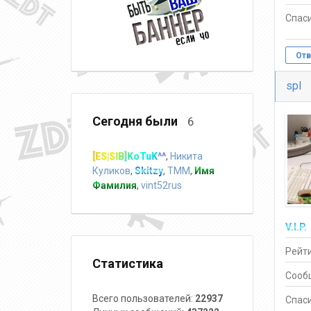
Спаси
Отв
spl
Сегодня были
6
[ES|SIB]KoTuK^^
,
Никита
Куликов
,
Skitzy
,
TMM
,
Имя
Фамилия
,
vint52rus
V.I.P.
Рейти
Статистика
Сооб
Всего пользователей:
22937
Спаси