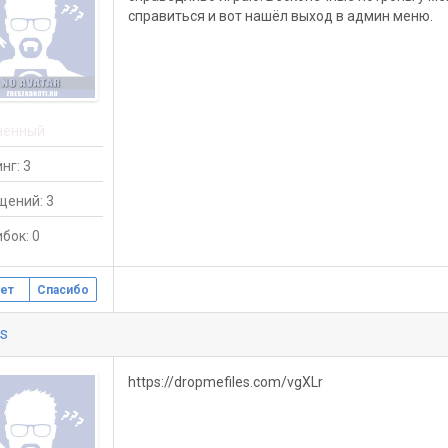
справиться и вот нашёл выход в админ меню.
ненный
нг: 3
щений: 3
бок: 0
ет
Спасибо
us
https://dropmefiles.com/vgXLr