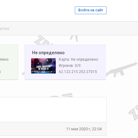
Войти на сайт
Games
️ Не определено
елено
Карта: Не определено
Игроков: 0/0
5
62.122.215.252:27015
11 мая 2020 г, 22:04