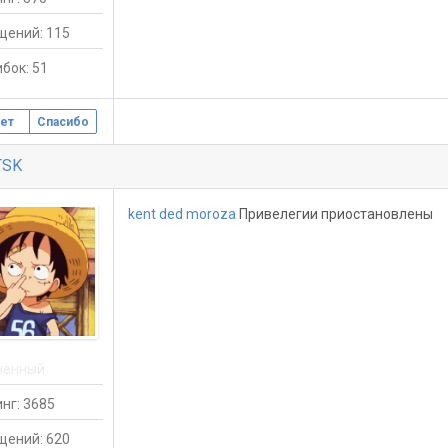
щений: 115
бок: 51
ет
Спасибо
TSK
kent ded moroza
Привелегии приостановлены
ненный
нг: 3685
щений: 620