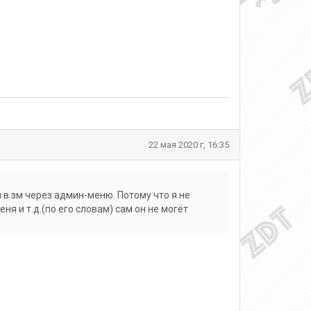
22 мая 2020 г, 16:35
в зм через админ-меню. Потому что я не
я и т.д.(по его словам) сам он не могёт