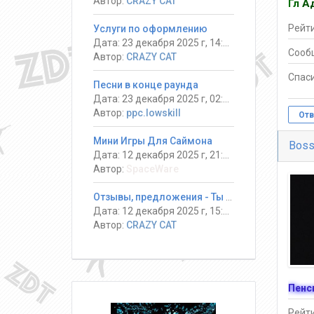
Автор:
CRAZY CAT
Гл А
Рейти
Услуги по оформлению
Дата: 23 декабря 2025 г, 14:13
Сооб
Автор:
CRAZY CAT
Спаси
Песни в конце раунда
Дата: 23 декабря 2025 г, 02:08
Автор:
ppc.lowskill
Отв
Мини Игры Для Саймона
Bos
Дата: 12 декабря 2025 г, 21:14
Автор:
SpaceWare
Отзывы, предложения - Ты должен выжить! #DeathRun ®
Дата: 12 декабря 2025 г, 15:17
Автор:
CRAZY CAT
Пенс
Рейти