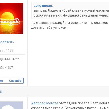
Lord писал:
ты прав. Ладно я - боей клавиатурный никуя н
оскорпляет меня. Чмошник) бань давай меня. я
ты можешь пожалуйста успокоится,ты слишком 
хоть это тебе успокоит.
зователь
нг: 4477
щений: 1622
бок: 571
ет
Спасибо
us
kent ded moroza
этот админ превращает меня в
справедливо играю. Бесконечные потроны у меня