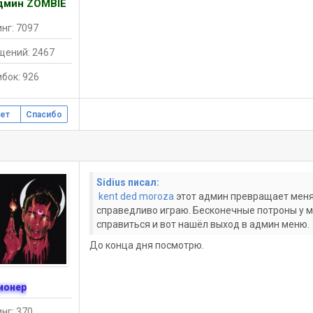
дмин ZOMBIE
нг: 7097
щений: 2467
бок: 926
ет
Спасибо
s
Sidius писал:
kent ded moroza
этот админ превращает меня 
справедливо играю. Бесконечные потроны у мен
справиться и вот нашёл выход в админ меню.
До конца дня посмотрю.
ионер
нг: 370