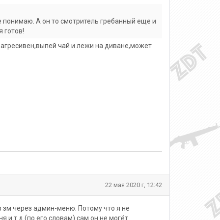
е понимаю. А он то смотритель гребанный еще и
 готов!
агресивен,выпей чай и лежи на диване,может
22 мая 2020 г, 12:42
 зм через админ-меню. Потому что я не
 и т.д.(по его словам) сам он не могёт