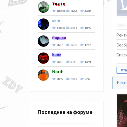
Tox1c
18068
1553
3303
aero.
Заба
14896
5411
1897
Рейти
Pupupu
Сооб
7615
1390
1245
buttz
Спаси
7530
575
1391
Отв
North
7097
2467
926
Flam
Последнее на форуме