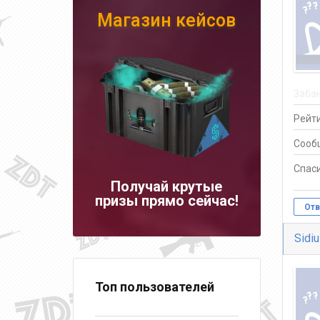
Магазин кейсов
Заба
Рейти
Сооб
Спаси
Получай крутые
призы прямо сейчас!
Отв
Sidi
Топ пользователей