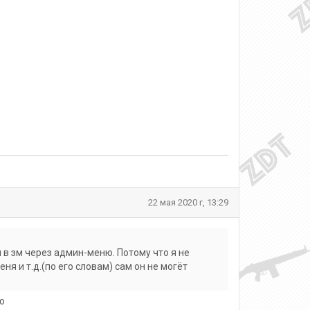
22 мая 2020 г, 13:29
в зм через админ-меню. Потому что я не
я и т.д.(по его словам) сам он не могёт
ю