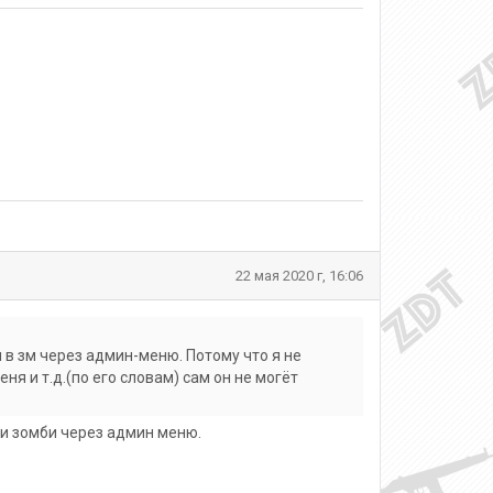
22 мая 2020 г, 16:06
в зм через админ-меню. Потому что я не
я и т.д.(по его словам) сам он не могёт
ли зомби через админ меню.