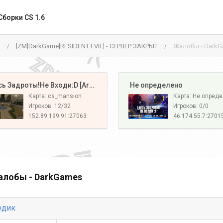
Сборки CS 1.6
м
[ZM]DarkGame[RESIDENT EVIL] - СЕРВЕР ЗАКРЫТ
Жалобы - Dark
/
/
️ Здесь Задроты!Не Входи:D [Army#1]
️ Не определено
Карта: cs_mansion
Карта: Не опред
Игроков: 12/32
Игроков: 0/0
152.89.199.91:27063
46.174.55.7:2701
лобы - DarkGames
едик