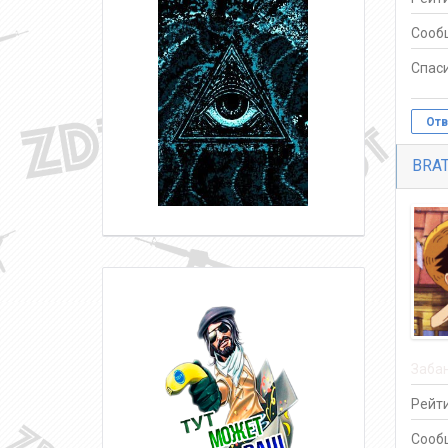
Сооб
Спаси
Отв
BRA
Заба
Рейти
Сооб