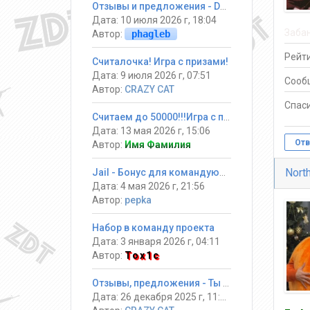
Отзывы и предложения - DarkGames
Дата: 10 июля 2026 г, 18:04
Заба
Автор:
phagleb
Рейти
Считалочка! Игра с призами!
Дата: 9 июля 2026 г, 07:51
Сооб
Автор:
CRAZY CAT
Спаси
Считаем до 50000!!!Игра с призами
Дата: 13 мая 2026 г, 15:06
Отв
Автор:
Имя Фамилия
Nort
Jail - Бонус для командующих
Дата: 4 мая 2026 г, 21:56
Автор:
pepka
Набор в команду проекта
Дата: 3 января 2026 г, 04:11
Автор:
Tox1c
Отзывы, предложения - Ты должен выжить! #Jail ®
Дата: 26 декабря 2025 г, 11:34