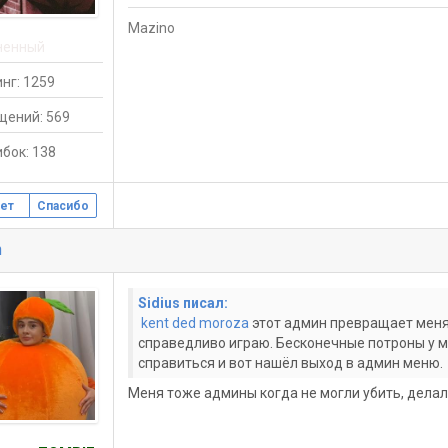
Mazino
ненный
нг: 1259
щений: 569
бок: 138
ет
Спасибо
h
Sidius писал:
kent ded moroza
этот админ превращает меня 
справедливо играю. Бесконечные потроны у мен
справиться и вот нашёл выход в админ меню.
Меня тоже админы когда не могли убить, дела