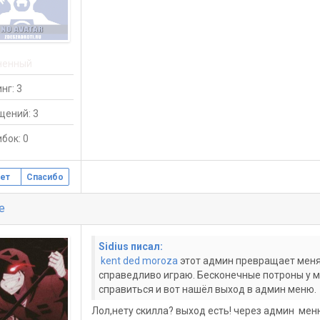
ненный
нг: 3
щений: 3
бок: 0
ет
Спасибо
e
Sidius писал:
kent ded moroza
этот админ превращает меня 
справедливо играю. Бесконечные потроны у мен
справиться и вот нашёл выход в админ меню.
Лол,нету скилла? выход есть! через админ мен